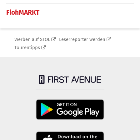
FlohMARKT
Werben auf STOL
Leserreporter werden
Tourentipps