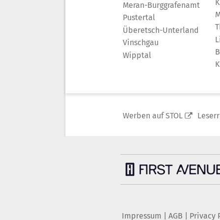
K
Meran-Burggrafenamt
M
Pustertal
T
Überetsch-Unterland
L
Vinschgau
B
Wipptal
K
Werben auf STOL
Leser
Impressum
|
AGB
|
Privacy 