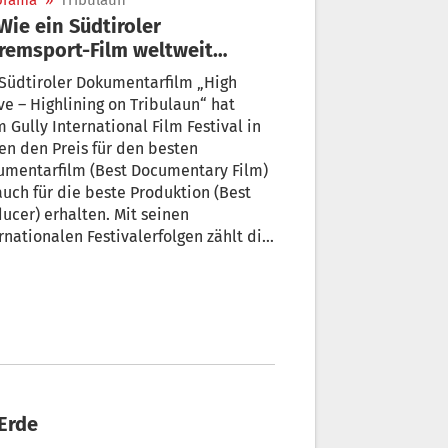
orama
»
Tribulaun
remsport-Film weltweit
räumt
Südtiroler Dokumentarfilm „High
e – Highlining on Tribulaun“ hat
 Gully International Film Festival in
en den Preis für den besten
umentarfilm (Best Documentary Film)
auch für die beste Produktion (Best
ucer) erhalten. Mit seinen
rnationalen Festivalerfolgen zählt die
uktion inzwischen zu den
lgreichsten alpinen
mentarfilmprojekten aus Südtirol.
ntwortlich für das Projekt ist der
iroler Filmemacher aus Sterzing
as Marcotto
 Erde