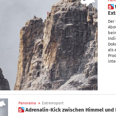
Pan
 Wie ein Südtiroler
Ext
ab
Der 
Abov
beim
Indi
Dok
als 
Prod
inte
Prod
erfo
Doku
Vera
Südt
Tobi
Panorama
»
Extremsport
 Adrenalin-Kick zwischen Himmel und