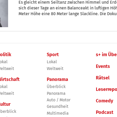
Es gleicht einem Seiltanz zwischen Himmel und Erde. Eine Gruppe junger Sportler w
sich dieser Tage an einen Balanceakt in luftigen Höhen und 
Meter Höhe eine 80 Meter lange Slackline. Die Dokumentation „Highlinen am Pflerscher
Tribulaun“ zeigt die Extremsportart Highlinen und h
natürlichen Schönheiten Südtirols hervor.
olitik
Sport
s+ im Übe
okal
Lokal
Events
eltweit
Weltweit
Rätsel
irtschaft
Panorama
okal
Überblick
Leserrepo
eltweit
Panorama
Auto / Motor
Comedy
ultur
Gesundheit
berblick
Podcast
Multimedia