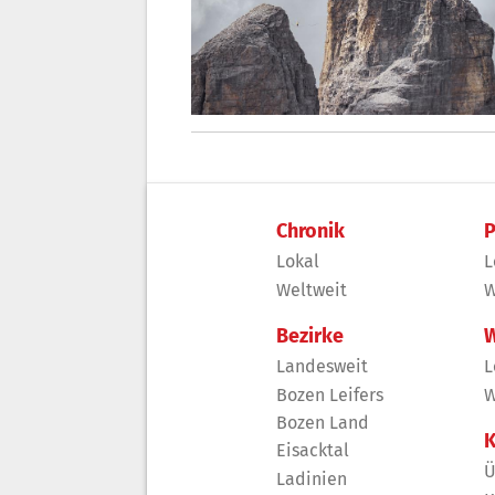
Chronik
P
Lokal
L
Weltweit
W
Bezirke
W
Landesweit
L
Bozen Leifers
W
Bozen Land
K
Eisacktal
Ü
Ladinien