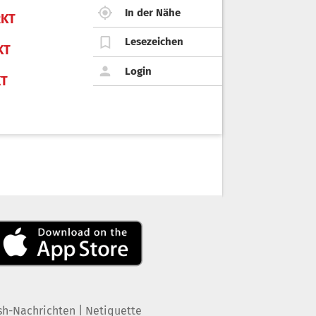
In der Nähe
KT
Lesezeichen
KT
Login
KT
|
sh-Nachrichten
Netiquette