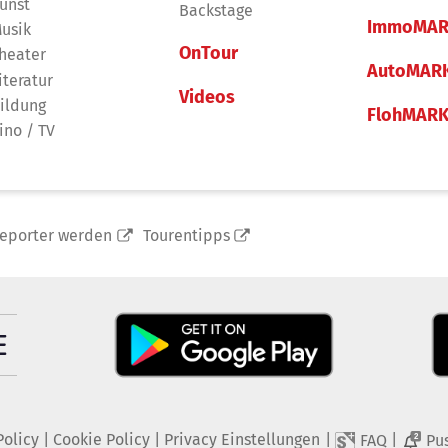
unst
Backstage
ImmoMAR
usik
OnTour
heater
AutoMAR
iteratur
Videos
ildung
FlohMAR
ino / TV
reporter werden
Tourentipps
Policy
|
Cookie Policy
|
Privacy Einstellungen
|
|
FAQ
Pu
2