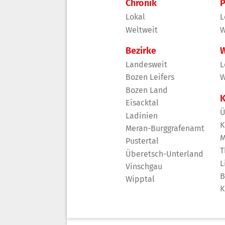
Chronik
P
Lokal
L
Weltweit
W
Bezirke
W
Landesweit
L
Bozen Leifers
W
Bozen Land
K
Eisacktal
Ü
Ladinien
K
Meran-Burggrafenamt
M
Pustertal
T
Überetsch-Unterland
L
Vinschgau
B
Wipptal
K