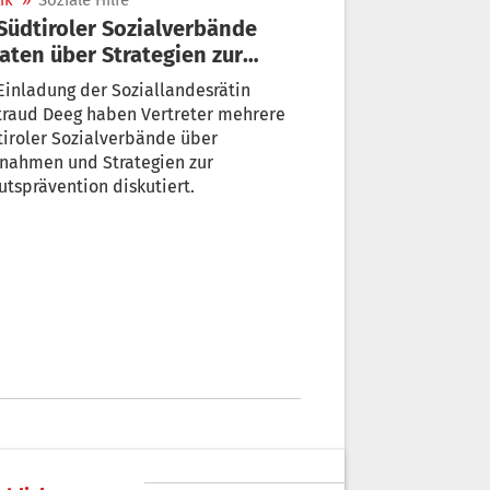
ik
»
Soziale Hilfe
aten über Strategien zur
mutsprävention
Einladung der Soziallandesrätin
traud Deeg haben Vertreter mehrere
iroler Sozialverbände über
nahmen und Strategien zur
tsprävention diskutiert.