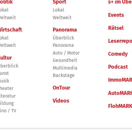
olitik
Sport
s+ im Übe
okal
Lokal
Events
eltweit
Weltweit
Rätsel
irtschaft
Panorama
okal
Überblick
Leserrepo
eltweit
Panorama
Auto / Motor
Comedy
ultur
Gesundheit
berblick
Podcast
Multimedia
unst
Backstage
ImmoMAR
usik
OnTour
heater
AutoMAR
iteratur
Videos
ildung
FlohMAR
ino / TV