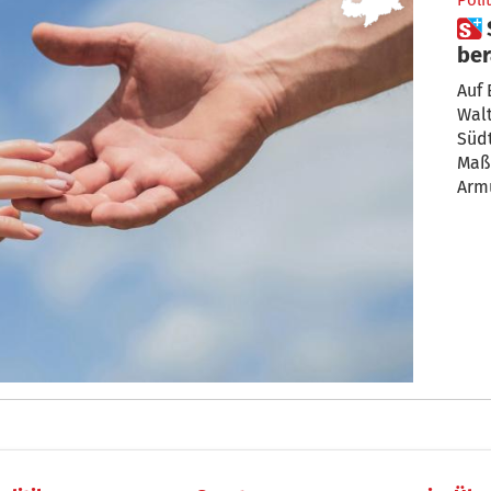
Polit
 Südtiroler Sozialverbände
ber
Ar
Auf 
Wal
Südt
Maß
Armu