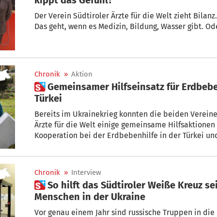
Der Verein Südtiroler Ärzte für die Welt zieht Bilan
Das geht, wenn es Medizin, Bildung, Wasser gibt. Od
Chronik
»
Aktion
 Gemeinsamer Hilfseinsatz für Erdbebenopfer in Syrien und der
Türkei
Bereits im Ukrainekrieg konnten die beiden Vereine
Ärzte für die Welt einige gemeinsame Hilfsaktionen 
Kooperation bei der Erdbebenhilfe in der Türkei und
Fortsetzung: Neben der Verteilung von wertvollen Ü
Bevölkerung wurde nun die Vereinbarung über den 
der Region Aleppo unterzeichnet.
Chronik
»
Interview
 So hilft das Südtiroler Weiße Kreuz seit einem Jahr den
Menschen in der Ukraine
Vor genau einem Jahr sind russische Truppen in die