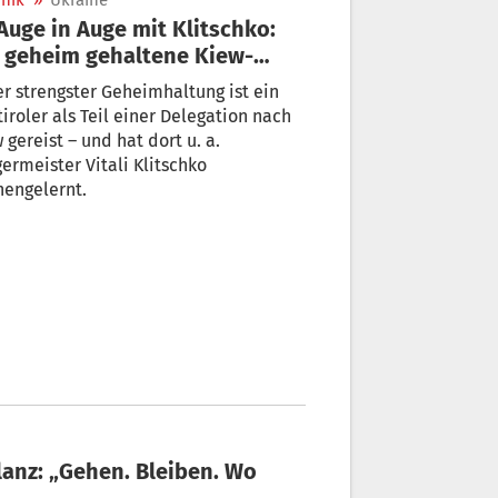
nik
»
Ukraine
 geheim gehaltene Kiew-
se eines Südtirolers
r strengster Geheimhaltung ist ein
iroler als Teil einer Delegation nach
 gereist – und hat dort u. a.
ermeister Vitali Klitschko
nengelernt.