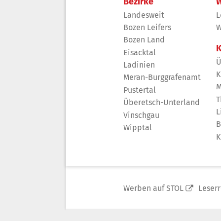
Bezirke
W
Landesweit
L
Bozen Leifers
W
Bozen Land
K
Eisacktal
Ü
Ladinien
K
Meran-Burggrafenamt
M
Pustertal
T
Überetsch-Unterland
L
Vinschgau
B
Wipptal
K
Werben auf STOL
Leser