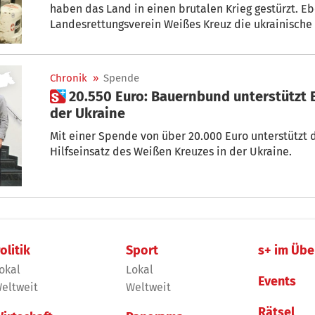
haben das Land in einen brutalen Krieg gestürzt. Eb
Landesrettungsverein Weißes Kreuz die ukrainische
Leid der Menschen zu lindern. Im Interview mit STO
Direktor des Weißen Kreuz, über den Hilfseinsatz, di
die Schicksale der Ukrainer.
Chronik
»
Spende
 20.550 Euro: Bauernbund unterstützt Einsatz des Weißen Kreuzes in
der Ukraine
Mit einer Spende von über 20.000 Euro unterstützt
Hilfseinsatz des Weißen Kreuzes in der Ukraine.
olitik
Sport
s+ im Übe
okal
Lokal
Events
eltweit
Weltweit
Rätsel