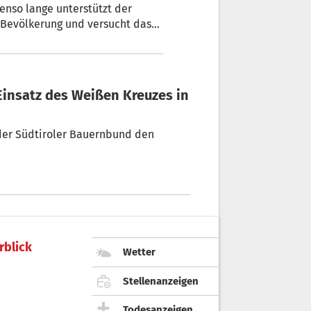
enso lange unterstützt der
 Bevölkerung und versucht das
L berichtet Ivo Bonamico,
e Solidarität der Südtiroler und
 der Südtiroler Bauernbund den
rblick
Wetter
Stellenanzeigen
Todesanzeigen