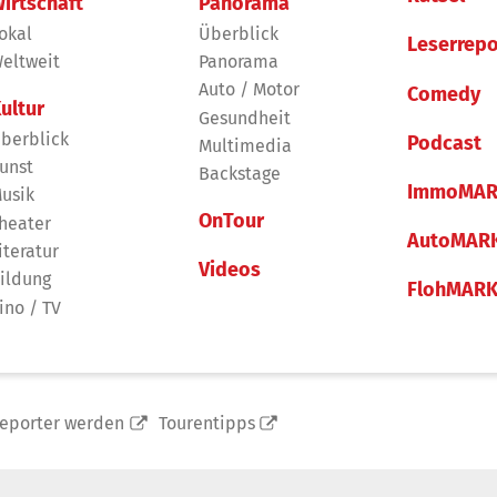
irtschaft
Panorama
okal
Überblick
Leserrepo
eltweit
Panorama
Auto / Motor
Comedy
ultur
Gesundheit
berblick
Podcast
Multimedia
unst
Backstage
ImmoMAR
usik
OnTour
heater
AutoMAR
iteratur
Videos
ildung
FlohMAR
ino / TV
reporter werden
Tourentipps