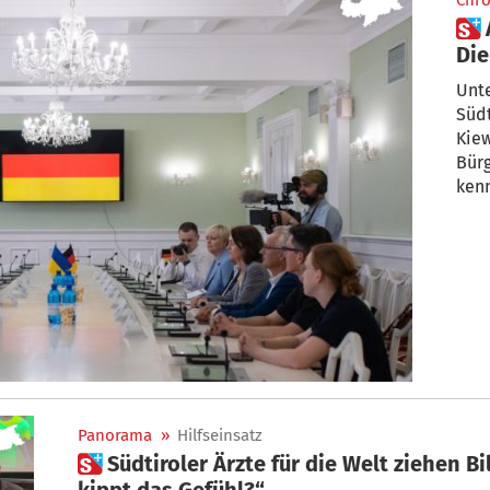
Chro
 Auge in Auge mit Klitschko:
Die
Rei
Unte
Südt
Kiew
Bürg
ken
Panorama
»
Hilfseinsatz
 Südtiroler Ärzte für die Welt ziehen Bilanz: „Gehen. Bleiben. Wo
kippt das Gefühl?“