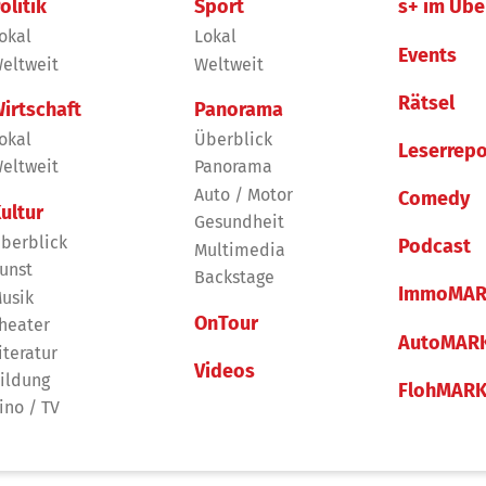
olitik
Sport
s+ im Übe
okal
Lokal
Events
eltweit
Weltweit
Rätsel
irtschaft
Panorama
okal
Überblick
Leserrepo
eltweit
Panorama
Auto / Motor
Comedy
ultur
Gesundheit
berblick
Podcast
Multimedia
unst
Backstage
ImmoMAR
usik
OnTour
heater
AutoMAR
iteratur
Videos
ildung
FlohMAR
ino / TV