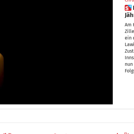
Chro
 Nach Lawinenabgang: 30-
Jäh
Kr
Am H
Zill
ein 
Lawi
Zust
Inns
nun 
Folg