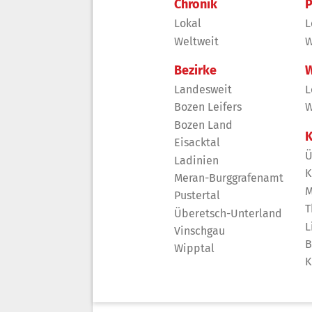
Chronik
P
Lokal
L
Weltweit
W
Bezirke
W
Landesweit
L
Bozen Leifers
W
Bozen Land
K
Eisacktal
Ü
Ladinien
K
Meran-Burggrafenamt
M
Pustertal
T
Überetsch-Unterland
L
Vinschgau
B
Wipptal
K