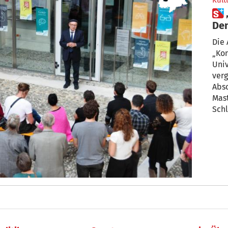
Kult
 „Konzeptuelle
Den
vor
Die 
„Ko
Univ
ver
Absc
Mast
Schl