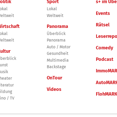
olitik
Sport
s+ im Übe
okal
Lokal
Events
eltweit
Weltweit
Rätsel
irtschaft
Panorama
okal
Überblick
Leserrepo
eltweit
Panorama
Auto / Motor
Comedy
ultur
Gesundheit
berblick
Podcast
Multimedia
unst
Backstage
ImmoMAR
usik
OnTour
heater
AutoMAR
iteratur
Videos
ildung
FlohMAR
ino / TV