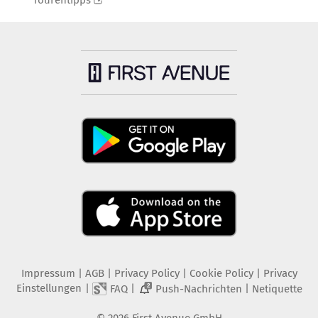
Tourentipps
Impressum
|
AGB
|
Privacy Policy
|
Cookie Policy
|
Privacy
Einstellungen
|
|
|
FAQ
Push-Nachrichten
Netiquette
2
©
2026
First Avenue GmbH