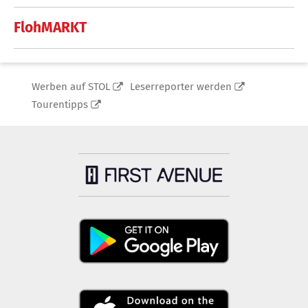
FlohMARKT
Werben auf STOL
Leserreporter werden
Tourentipps