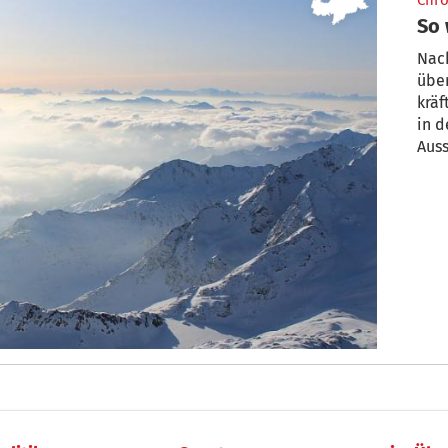
Chro
So 
Nac
übe
kräf
in 
Auss