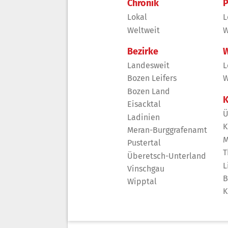
Chronik
P
Lokal
L
Weltweit
W
Bezirke
W
Landesweit
L
Bozen Leifers
W
Bozen Land
K
Eisacktal
Ü
Ladinien
K
Meran-Burggrafenamt
M
Pustertal
T
Überetsch-Unterland
L
Vinschgau
B
Wipptal
K