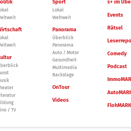
olitik
Sport
s+ im Übe
okal
Lokal
Events
eltweit
Weltweit
Rätsel
irtschaft
Panorama
okal
Überblick
Leserrepo
eltweit
Panorama
Auto / Motor
Comedy
ultur
Gesundheit
berblick
Podcast
Multimedia
unst
Backstage
ImmoMAR
usik
OnTour
heater
AutoMAR
iteratur
Videos
ildung
FlohMAR
ino / TV