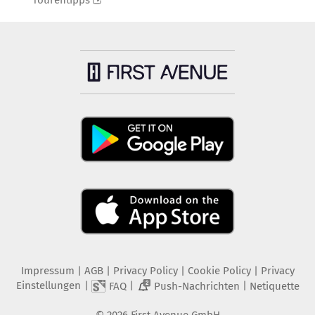
Tourentipps
Impressum
|
AGB
|
Privacy Policy
|
Cookie Policy
|
Privacy
Einstellungen
|
|
|
FAQ
Push-Nachrichten
Netiquette
2
©
2026
First Avenue GmbH