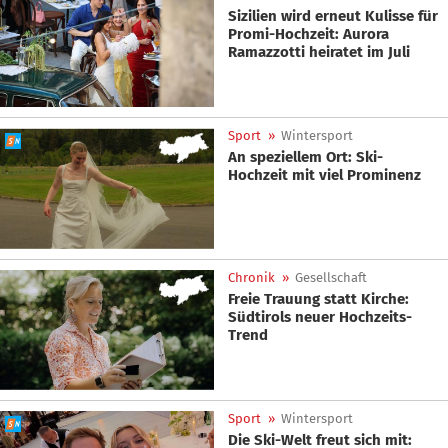
Sizilien wird erneut Kulisse für
Promi-Hochzeit: Aurora
Ramazzotti heiratet im Juli
Sport
»
Wintersport
An speziellem Ort: Ski-
Hochzeit mit viel Prominenz
Chronik
»
Gesellschaft
Freie Trauung statt Kirche:
Südtirols neuer Hochzeits-
Trend
Sport
»
Wintersport
Die Ski-Welt freut sich mit: