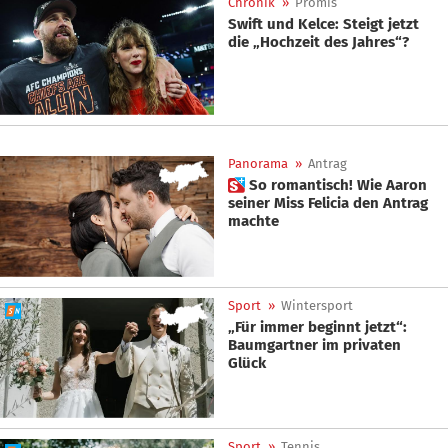
Chronik
»
Promis
Swift und Kelce: Steigt jetzt
die „Hochzeit des Jahres“?
Panorama
»
Antrag
 So romantisch! Wie Aaron
seiner Miss Felicia den Antrag
machte
Sport
»
Wintersport
„Für immer beginnt jetzt“:
Baumgartner im privaten
Glück
Sport
»
Tennis