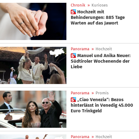
Chronik
»
Kurioses
 Hochzeit mit
Behinderungen: 885 Tage
Warten auf das Jawort
Panorama
»
Hochzeit
 Manuel und Anika Neuer:
Südtiroler Wochenende der
Liebe
Panorama
»
Promis
 „Ciao Venezia“: Bezos
hinterlässt in Venedig 45.000
Euro Trinkgeld
Panorama
»
Hochzeit