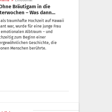
orama
»
Emotional
tterwochen – Was dann
chah, berührte Millionen
als traumhafte Hochzeit auf Hawaii
ant war, wurde für eine junge Frau
 emotionalen Albtraum – und
chzeitig zum Beginn einer
ergewöhnlichen Geschichte, die
ionen Menschen berührte.