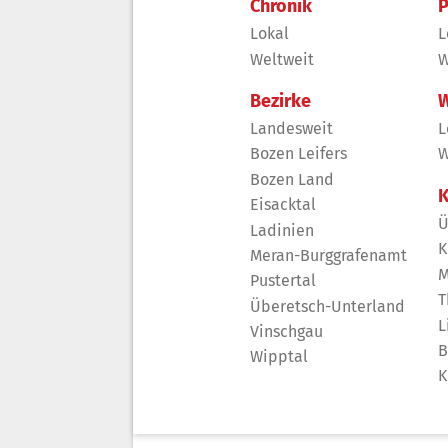
Chronik
P
Lokal
L
Weltweit
W
Bezirke
W
Landesweit
L
Bozen Leifers
W
Bozen Land
K
Eisacktal
Ü
Ladinien
K
Meran-Burggrafenamt
M
Pustertal
T
Überetsch-Unterland
L
Vinschgau
B
Wipptal
K