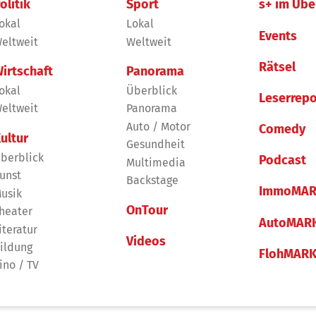
olitik
Sport
s+ im Übe
okal
Lokal
Events
eltweit
Weltweit
Rätsel
irtschaft
Panorama
okal
Überblick
Leserrepo
eltweit
Panorama
Auto / Motor
Comedy
ultur
Gesundheit
berblick
Podcast
Multimedia
unst
Backstage
ImmoMAR
usik
OnTour
heater
AutoMAR
iteratur
Videos
ildung
FlohMAR
ino / TV