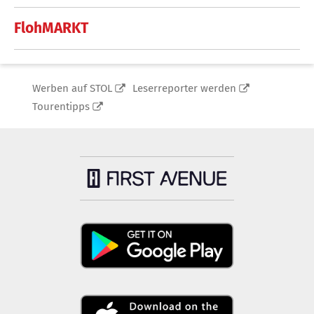
FlohMARKT
Werben auf STOL
Leserreporter werden
Tourentipps