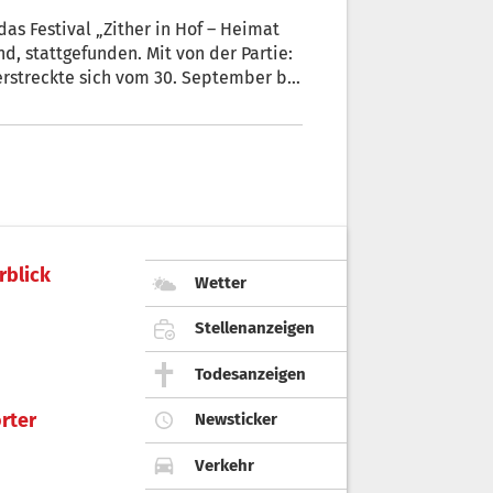
s Festival „Zither in Hof – Heimat
d, stattgefunden. Mit von der Partie:
 erstreckte sich vom 30. September bis
ab interessierten Zuhörern die
 Vielfalt kennenzulernen. Dabei
us zu begeistern.
rblick
Wetter
Stellenanzeigen
Todesanzeigen
rter
Newsticker
Verkehr