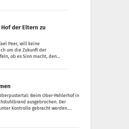
dlich bei einem Autounfall.
el Peer, will keine
ch um die Zukunft der
„Jede Hoftür, die zu geht, geht
mmen
berpustertal: Beim Ober-Pahlerhof in
hstuhlbrand ausgebrochen. Der
unter Kontrolle gebracht werden.