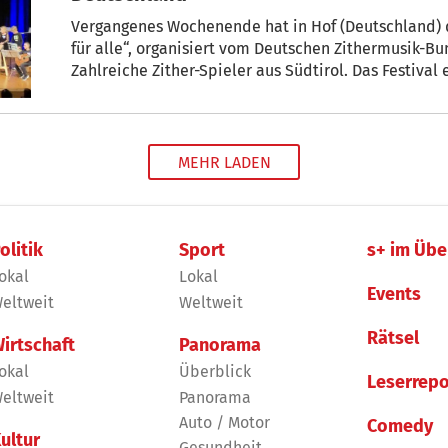
Vergangenes Wochenende hat in Hof (Deutschland) da
für alle“, organisiert vom Deutschen Zithermusik-Bun
Zahlreiche Zither-Spieler aus Südtirol. Das Festival
zum 2. Oktober über das gesamte Wochenende und g
Möglichkeit, die Zither in ihrer schier grenzenlosen
wussten die jungen Südtiroler Zither-Spieler durcha
MEHR LADEN
olitik
Sport
s+ im Übe
okal
Lokal
Events
eltweit
Weltweit
Rätsel
irtschaft
Panorama
okal
Überblick
Leserrepo
eltweit
Panorama
Auto / Motor
Comedy
ultur
Gesundheit