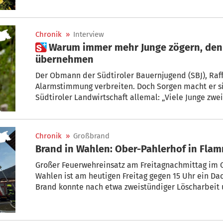
schwerer Schicksalsschlag: Ihr Sohn verunglückte tö
Chronik
»
Interview
 Warum immer mehr Junge zögern, den Hof der Eltern zu
übernehmen
Der Obmann der Südtiroler Bauernjugend (SBJ), Raffa
Alarmstimmung verbreiten. Doch Sorgen macht er si
Südtiroler Landwirtschaft allemal: „Viele Junge zweifeln, ob es Sinn macht, den
elterlichen Hof zu übernehmen“, weiß er und mahnt: 
nie wieder auf.“
Chronik
»
Großbrand
Brand in Wahlen: Ober-Pahlerhof in Fla
Großer Feuerwehreinsatz am Freitagnachmittag im O
Wahlen ist am heutigen Freitag gegen 15 Uhr ein Dac
Brand konnte nach etwa zweistündiger Löscharbeit 
Verletzte gab es glücklicherweise keine.