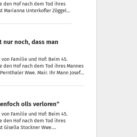
e den Hof nach dem Tod ihres
st Marianna Unterkofler Zöggeler
r unheilbaren Infektion
 uns gerettet“, sagt die fünffache
 von Familie und Hof: Beim 45.
ie den Hof nach dem Tod ihres Mannes
 Pernthaler Wwe. Mair. Ihr Mann Josef
ll tödlich verunglückt. Helga stand
iner dreijährigen Tochter und einem
nktioniert“, erinnert sie sich.
uenfoch olls verloren“
 von Familie und Hof: Beim 45.
e den Hof nach dem Tod ihres
st Gisella Stockner Wwe.
twe. Später folgte ein weiterer