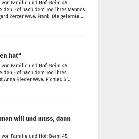
 von Familie und Hof: Beim 45.
ie den Hof nach dem Tod ihres Mannes
gard Zerzer Wwe. Frank. Die gelernte
nk Bäuerin mit Passion auf dem
chwerer Krankheit, Hildegard fühlte
hen hat“
 von Familie und Hof: Beim 45.
e den Hof nach dem Tod ihres
t Anna Rieder Wwe. Pichler. Sie
ester und zwei Brüder starben
ension gegangen war unerwartet
ft, was man verbrochen hat.“
 von Familie und Hof: Beim 45.