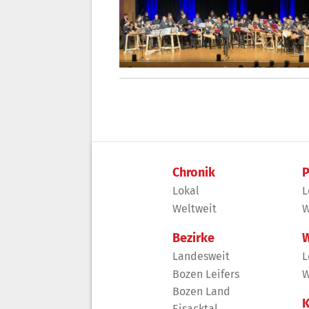
Chronik
P
Lokal
L
Weltweit
W
Bezirke
W
Landesweit
L
Bozen Leifers
W
Bozen Land
K
Eisacktal