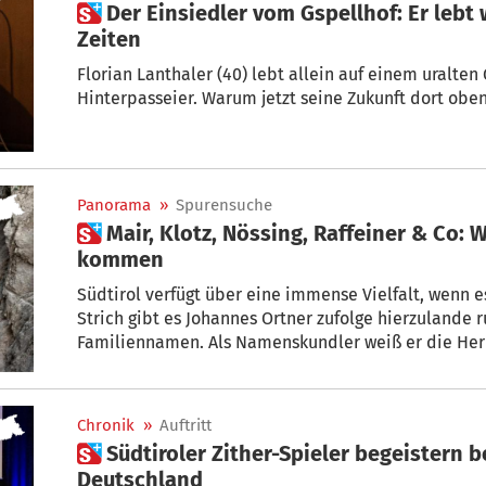
 Der Einsiedler vom Gspellhof: Er lebt wie die Bauern in früheren
Zeiten
Florian Lanthaler (40) lebt allein auf einem uralten
Panorama
»
Spurensuche
 Mair, Klotz, Nössing, Raffeiner & Co: Woher unsere Familiennamen
kommen
Südtirol verfügt über eine immense Vielfalt, wenn
Strich gibt es Johannes Ortner zufolge hierzulande
Familiennamen. Als Namenskundler weiß er die Herk
Nachnamen zu erklären.
Chronik
»
Auftritt
 Südtiroler Zither-Spieler begeistern bei Zither-Festival in
Deutschland