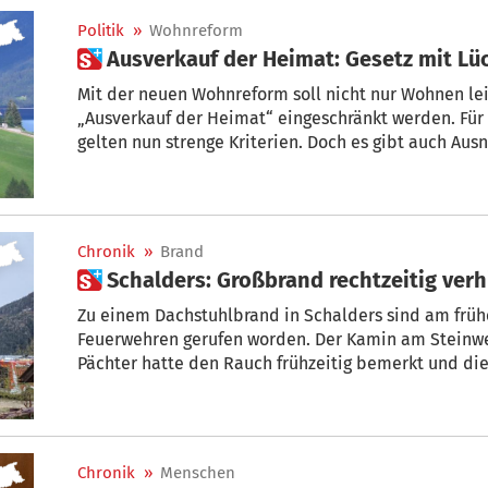
Politik
»
Wohnreform
 Ausverkauf der Heimat: Gesetz mit L
Mit der neuen Wohnreform soll nicht nur Wohnen le
„Ausverkauf der Heimat“ eingeschränkt werden. Für
gelten nun strenge Kriterien. Doch es gibt auch A
Chronik
»
Brand
 Schalders: Großbrand rechtzeitig ver
Zu einem Dachstuhlbrand in Schalders sind am frü
Feuerwehren gerufen worden. Der Kamin am Steinwe
Pächter hatte den Rauch frühzeitig bemerkt und die
konnte gelöscht werden. Der Pächter wurde zur Kont
gebracht.
Chronik
»
Menschen