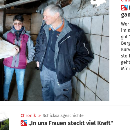
Chro
 Die beste Milch kommt von
gan
Bäu
Wer
im K
gut 
Berg
Kurv
ste
geht
Minu
Vins
im V
Südt
Chronik
»
Schicksalsgeschichte
 „In uns Frauen steckt viel Kraft“