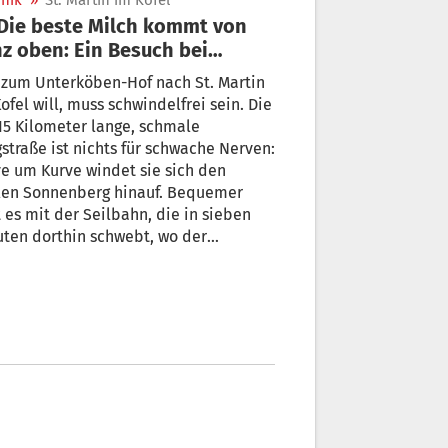
nik
»
St. Martin im Kofel
z oben: Ein Besuch bei
erin Erika Kaserer
 zum Unterköben-Hof nach St. Martin
ofel will, muss schwindelfrei sein. Die
15 Kilometer lange, schmale
straße ist nichts für schwache Nerven:
e um Kurve windet sie sich den
ilen Sonnenberg hinauf. Bequemer
 es mit der Seilbahn, die in sieben
ten dorthin schwebt, wo der
chgau weit unter einem liegt – und wo
orjahr die Kühe von Erika Kaserer
irols beste Milch produziert haben.