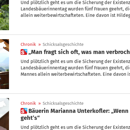
Und plötzlich geht es um die Sicherung der Existenz
Landesbäuerinnentag wurden fünf Frauen geehrt, d
allein weiterbewirtschafteten. Eine davon ist Hilde
Verkäuferin wurde nach der Hochzeit mit Alfred Fra
Davidn-Hof in Schluderns . 2016 starb Alfred nach s
sich wie betäubt.
Chronik
»
Schicksalsgeschichte
 „Man fragt sich oft, was man verbroc
Und plötzlich geht es um die Sicherung der Existenz
Landesbäuerinnentag wurden fünf Frauen geehrt, di
Mannes allein weiterbewirtschafteten. Eine davon is
hat früh gelernt, mit Verlust umzugehen. Eine Schw
jung. Ihr Mann Christian kam kurz nachdem er in P
ums Leben. Anna haderte mit Gott. „Man fragt sich o
Chronik
»
Schicksalsgeschichte
 Bäuerin Marianna Unterkofler: „Wenn man will und muss, dann
geht’s“
Und plötzlich geht es um die Sicherung der Existenz