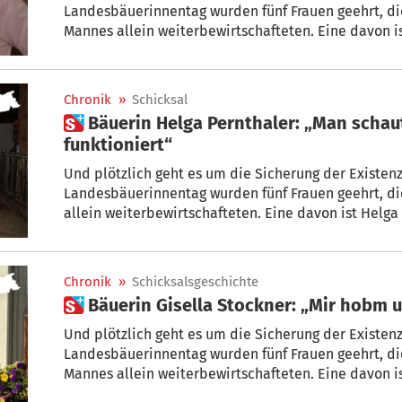
Landesbäuerinnentag wurden fünf Frauen geehrt, di
Mannes allein weiterbewirtschafteten. Eine davon i
Wwe. Reiterer. Nachdem ihr Mann Ignaz 1987 an eine
erkrankte, trug sie fast alles allein. „Der Glaube hat
Mutter.
Chronik
»
Schicksal
 Bäuerin Helga Pernthaler: „Man schaut nur noch, dass man
funktioniert“
Und plötzlich geht es um die Sicherung der Existenz
Landesbäuerinnentag wurden fünf Frauen geehrt, d
allein weiterbewirtschafteten. Eine davon ist Helga
war kurz nach der Hochzeit 2002 bei einem Autounfa
plötzlich alleine da – mit Schulden vom Hausbau, e
ungeborenen Kind. „Man schaut nur noch, dass man fu
Chronik
»
Schicksalsgeschichte
 Bäuerin Gisella Stockner: „Mir hobm 
Und plötzlich geht es um die Sicherung der Existenz
Landesbäuerinnentag wurden fünf Frauen geehrt, di
Mannes allein weiterbewirtschafteten. Eine davon i
Messner. Im Alter von nur 36 Jahren wurde sie zur Wi