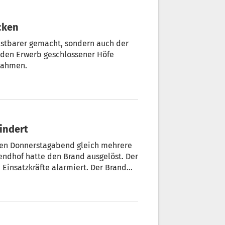
ücken
istbarer gemacht, sondern auch der
 den Erwerb geschlossener Höfe
usnahmen.
hindert
hen Donnerstagabend gleich mehrere
ndhof hatte den Brand ausgelöst. Der
 Einsatzkräfte alarmiert. Der Brand
rolle ins Krankenhaus Brixen