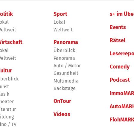
olitik
Sport
s+ im Übe
okal
Lokal
Events
eltweit
Weltweit
Rätsel
irtschaft
Panorama
okal
Überblick
Leserrepo
eltweit
Panorama
Auto / Motor
Comedy
ultur
Gesundheit
berblick
Podcast
Multimedia
unst
Backstage
ImmoMAR
usik
OnTour
heater
AutoMAR
iteratur
Videos
ildung
FlohMAR
ino / TV