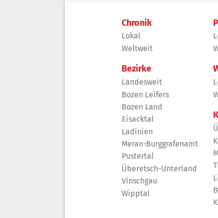
Chronik
P
Lokal
L
Weltweit
W
Bezirke
W
Landesweit
L
Bozen Leifers
W
Bozen Land
K
Eisacktal
Ü
Ladinien
K
Meran-Burggrafenamt
M
Pustertal
T
Überetsch-Unterland
L
Vinschgau
B
Wipptal
K