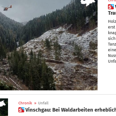
Chro
 Von Stein erfasst: Große
Tra
Holz
ers
knap
sich
Tanzbachs in Wi
eine
Nussbaume
Unfa
Chronik
»
Unfall
 Vinschgau: Bei Waldarbeiten erheblic