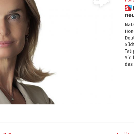
Polit
 Natalie Schweitzer ist die
neu
Bun
Nata
Hon
Deut
Südt
Tät
Sie 
das 