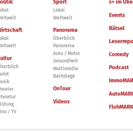
olitik
Sport
s+ im Übe
okal
Lokal
Events
eltweit
Weltweit
Rätsel
irtschaft
Panorama
okal
Überblick
Leserrepo
eltweit
Panorama
Auto / Motor
Comedy
ultur
Gesundheit
berblick
Podcast
Multimedia
unst
Backstage
ImmoMAR
usik
OnTour
heater
AutoMAR
iteratur
Videos
ildung
FlohMAR
ino / TV