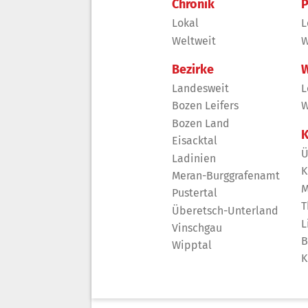
Chronik
P
Lokal
L
Weltweit
W
Bezirke
W
Landesweit
L
Bozen Leifers
W
Bozen Land
K
Eisacktal
Ü
Ladinien
K
Meran-Burggrafenamt
M
Pustertal
T
Überetsch-Unterland
L
Vinschgau
B
Wipptal
K