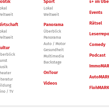
olitik
Sport
s+ im Übe
okal
Lokal
Events
eltweit
Weltweit
Rätsel
irtschaft
Panorama
okal
Überblick
Leserrepo
eltweit
Panorama
Auto / Motor
Comedy
ultur
Gesundheit
berblick
Podcast
Multimedia
unst
Backstage
ImmoMAR
usik
OnTour
heater
AutoMAR
iteratur
Videos
ildung
FlohMAR
ino / TV