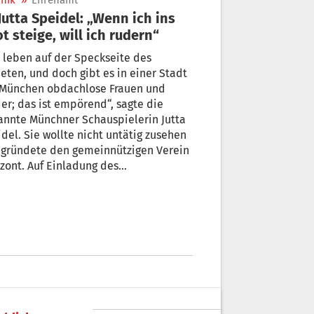
nik
»
Ehrenamt
t steige, will ich rudern“
 leben auf der Speckseite des
eten, und doch gibt es in einer Stadt
 München obdachlose Frauen und
er; das ist empörend“, sagte die
annte Münchner Schauspielerin Jutta
Sie wollte nicht untätig zusehen
dete den gemeinnützigen Verein
zont. Auf Einladung des
stleistungszentrums für das
 sprach sie von ihren
hrungen. von Flora Brugger