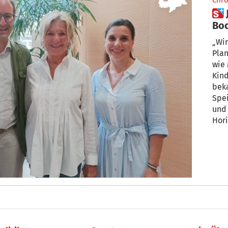
Chro
 Jutta Speidel: „Wenn ich ins
Boo
„Wir
Plan
wie
Kind
bek
Speidel. 
und grün
Hori
Dien
Ehrenamt (DZE)
Erfa