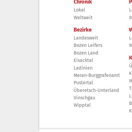
Chronik
P
Lokal
L
Weltweit
W
Bezirke
W
Landesweit
L
Bozen Leifers
W
Bozen Land
K
Eisacktal
Ü
Ladinien
K
Meran-Burggrafenamt
M
Pustertal
T
Überetsch-Unterland
L
Vinschgau
B
Wipptal
K