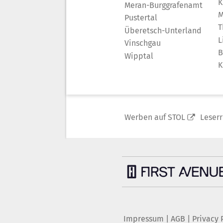
K
Meran-Burggrafenamt
M
Pustertal
T
Überetsch-Unterland
L
Vinschgau
B
Wipptal
K
Werben auf STOL
Leser
Impressum
|
AGB
|
Privacy 