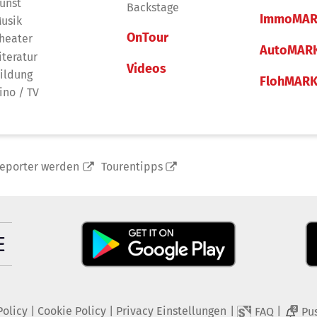
unst
Backstage
ImmoMAR
usik
OnTour
heater
AutoMAR
iteratur
Videos
ildung
FlohMAR
ino / TV
reporter werden
Tourentipps
Policy
|
Cookie Policy
|
Privacy Einstellungen
|
|
FAQ
Pu
2