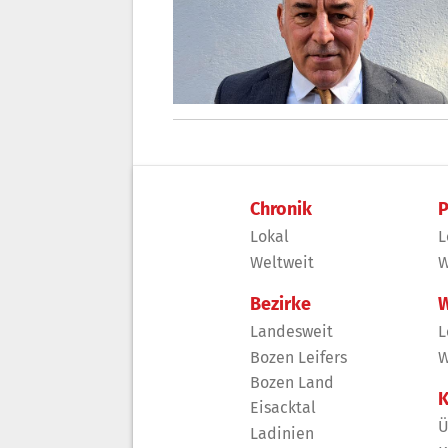
Chronik
P
Lokal
L
Weltweit
W
Bezirke
W
Landesweit
L
Bozen Leifers
W
Bozen Land
K
Eisacktal
Ü
Ladinien