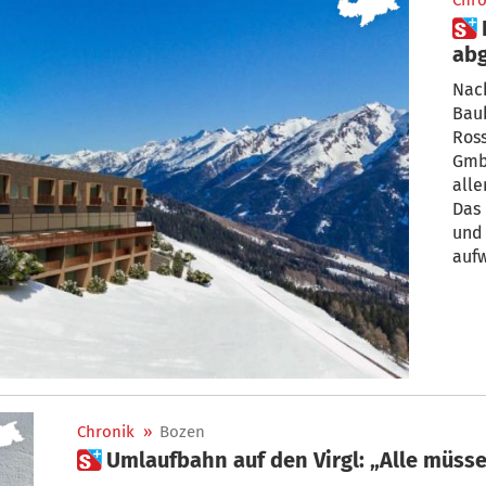
Chro
 Rosskopf: Deutlich
abg
Zie
Nach
Bau
Ross
Gmb
alle
Das 
und 
auf
Umwe
Chronik
»
Bozen
 Umlaufbahn auf den Virgl: „Alle müsse