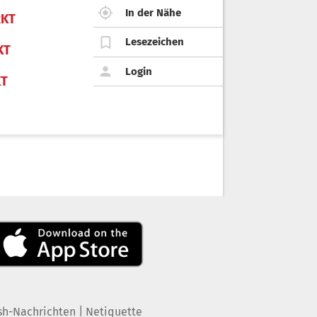
In der Nähe
KT
Lesezeichen
KT
Login
KT
|
sh-Nachrichten
Netiquette