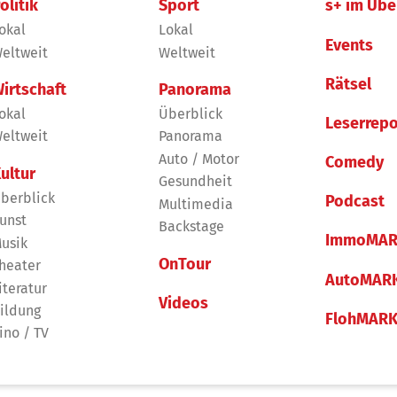
olitik
Sport
s+ im Übe
okal
Lokal
Events
eltweit
Weltweit
Rätsel
irtschaft
Panorama
okal
Überblick
Leserrepo
eltweit
Panorama
Auto / Motor
Comedy
ultur
Gesundheit
berblick
Podcast
Multimedia
unst
Backstage
ImmoMAR
usik
OnTour
heater
AutoMAR
iteratur
Videos
ildung
FlohMAR
ino / TV