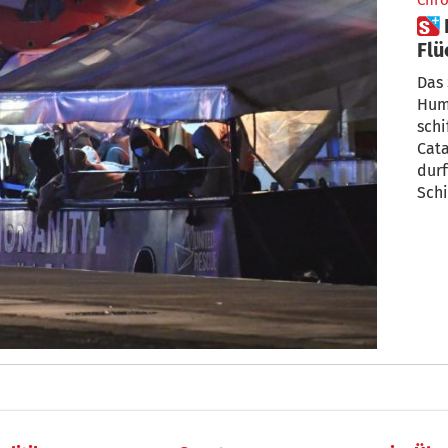
Chro
 Humanity 1 in Catania: 155
Flü
Das 
Hum
schi
Cata
durf
Schi