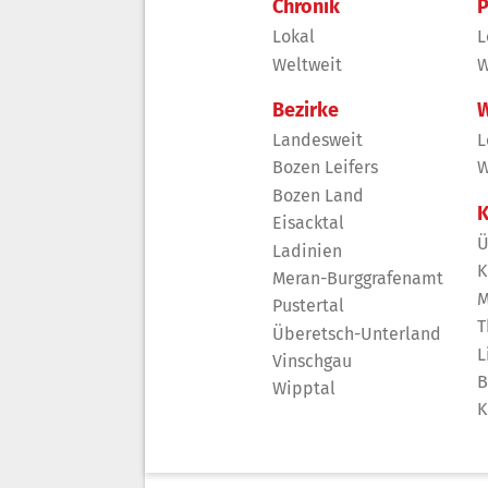
Chronik
P
Lokal
L
Weltweit
W
Bezirke
W
Landesweit
L
Bozen Leifers
W
Bozen Land
K
Eisacktal
Ü
Ladinien
K
Meran-Burggrafenamt
M
Pustertal
T
Überetsch-Unterland
L
Vinschgau
B
Wipptal
K