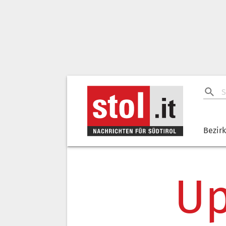
Bezir
Up