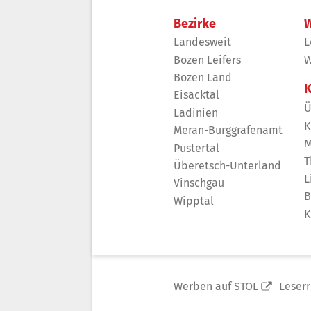
Bezirke
W
Landesweit
L
Bozen Leifers
W
Bozen Land
K
Eisacktal
Ü
Ladinien
K
Meran-Burggrafenamt
M
Pustertal
T
Überetsch-Unterland
L
Vinschgau
B
Wipptal
K
Werben auf STOL
Leser