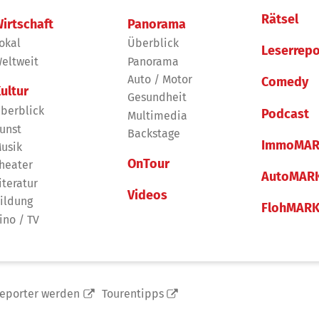
Rätsel
irtschaft
Panorama
okal
Überblick
Leserrepo
eltweit
Panorama
Auto / Motor
Comedy
ultur
Gesundheit
berblick
Podcast
Multimedia
unst
Backstage
ImmoMAR
usik
OnTour
heater
AutoMAR
iteratur
Videos
ildung
FlohMAR
ino / TV
reporter werden
Tourentipps