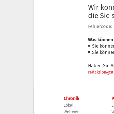
Wir konn
die Sie
Fehlercode:
Was können 
Sie könne
Sie könne
Haben Sie A
redaktion@sto
Chronik
P
Lokal
L
Weltweit
W