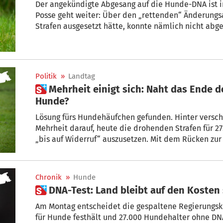
Der angekündigte Abgesang auf die Hunde-DNA ist im Landtag ausgeblieben – und die
Posse geht weiter: Über den „rettenden“ Änderungs
Strafen ausgese
Politik
»
Landtag
 Mehrheit einigt sich: Naht das Ende des DNA-Registers für
Hunde?
Lösung fürs Hundehäufchen gefunden. Hinter verschlossenen Türen einigte sich die
Mehrheit darauf, heute die drohenden Strafen für 
„bis auf Widerruf“ auszusetzen. Mit dem Rücken zu
Antrag von Sepp Noggler. Theoretisch ist damit zwar für eine Fortsetzung der
endlosen Posse gesorgt. Viele sehen aber das Ende
nahen.
Chronik
»
Hunde
 DNA-Test: Land bleibt auf den Kos
Am Montag entscheidet die gespaltene Regierungsko
für Hunde festhält und 27.000 Hundehalter