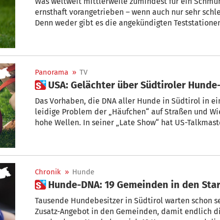
Was weltweit mittlerweile zumindest für ein Schmunz
ernsthaft vorangetrieben – wenn auch nur sehr sc
Denn weder gibt es die angekündigten Teststatione
geklärt, wer denn demnächst die Kontrollen durchfü
Kothaufen entnehmen.
Panorama
»
TV
Das Vorhaben, die DNA aller Hunde in Südtirol in e
leidige Problem der „Häufchen“ auf Straßen und Wies
hohe Wellen. In seiner „Late Show“ hat US-Talkmaster Stephen Colbert die Aktion durch
den Kakao gezogen und sorgte damit für Lacher im 
Chronik
»
Hunde
 Hunde-DNA: 19 Gemeinden in den Sta
Tausende Hundebesitzer in Südtirol warten schon se
Zusatz-Angebot in den Gemeinden, damit endlich di