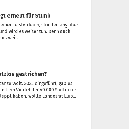
gt erneut für Stunk
oblemen leisten kann, stundenlang über
 und wird es weiter tun. Denn auch
stern haben sich darüber die Geister im Landtag entzweit.
atzlos gestrichen?
anze Welt. 2022 eingeführt, gab es
Walcher die Strafen für Säumige mit dem Omnibusgesetz für heuer aussetzen.