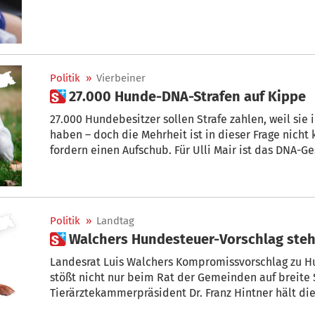
Politik
»
Vierbeiner
 27.000 Hunde-DNA-Strafen auf Kippe
27.000 Hundebesitzer sollen Strafe zahlen, weil sie ihren Vierbeiner nicht DNA-getestet
haben – doch die Mehrheit ist in dieser Frage nicht kompakt. Die italienischen Partner
fordern einen Aufschub. Für Ulli Mair ist das DNA-G
und abschaffen sollte.
Politik
»
Landtag
 Walchers Hundesteuer-Vorschlag steh
Landesrat Luis Walchers Kompromissvorschlag zu 
stößt nicht nur beim Rat der Gemeinden auf breite Skepsis:
Tierärztekammerpräsident Dr. Franz Hintner hält dieses „System“ schlicht für einen
„Rohrkrepierer“.