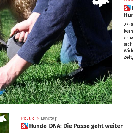
Chro
 Landtag: Mehrheit sitzt das
Hu
27.0
kei
erhalte
sich darauf geeinigt, diese bis 
Wid
Zeit
Politik
»
Landtag
 Hunde-DNA: Die Posse geht weiter