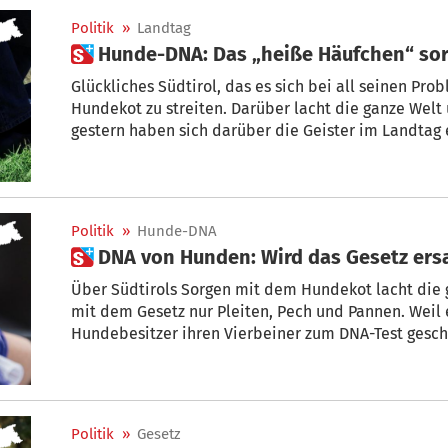
Politik
»
Landtag
 Hunde-DNA: Das „heiße Häufchen“ sor
Glückliches Südtirol, das es sich bei all seinen Pr
Hundekot zu streiten. Darüber lacht die ganze Welt
ge
Politik
»
Hunde-DNA
 DNA von Hunden: Wird das Gesetz ers
Über Südtirols Sorgen mit dem Hundekot lacht die g
mit dem Gesetz nur Pleiten, Pech und Pannen. Weil erst ein Viertel der 40.000 Südtiroler
Hundebesitzer ihren Vierbeiner zum DNA-Test geschleppt haben, wollte Landesrat Luis
Politik
»
Gesetz