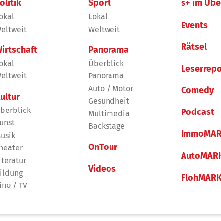
olitik
Sport
s+ im Übe
okal
Lokal
Events
eltweit
Weltweit
Rätsel
irtschaft
Panorama
okal
Überblick
Leserrepo
eltweit
Panorama
Auto / Motor
Comedy
ultur
Gesundheit
berblick
Podcast
Multimedia
unst
Backstage
ImmoMAR
usik
OnTour
heater
AutoMAR
iteratur
Videos
ildung
FlohMAR
ino / TV