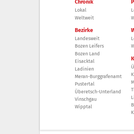
Chronik
P
Lokal
L
Weltweit
W
Bezirke
W
Landesweit
L
Bozen Leifers
W
Bozen Land
K
Eisacktal
Ü
Ladinien
K
Meran-Burggrafenamt
M
Pustertal
T
Überetsch-Unterland
L
Vinschgau
B
Wipptal
K