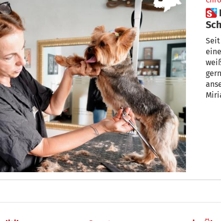
Chro
 Hunde, viel mehr als
Sch
Seit
eine
weiß, d
gern
ansehen. Sie sieh
Miri