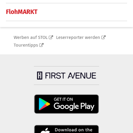
FlohMARKT
Werben auf STOL
Leserreporter werden
Tourentipps