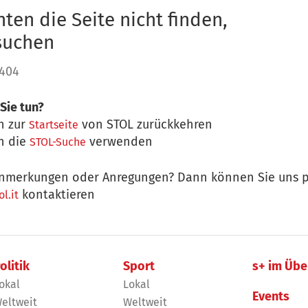
ten die Seite nicht finden,
 suchen
 404
Sie tun?
n zur
von STOL zurückkehren
Startseite
n die
verwenden
STOL-Suche
nmerkungen oder Anregungen? Dann können Sie uns p
kontaktieren
l.it
olitik
Sport
s+ im Übe
okal
Lokal
Events
eltweit
Weltweit