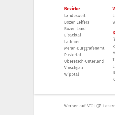
Bezirke
W
Landesweit
L
Bozen Leifers
W
Bozen Land
K
Eisacktal
Ü
Ladinien
K
Meran-Burggrafenamt
M
Pustertal
T
Überetsch-Unterland
L
Vinschgau
B
Wipptal
K
Werben auf STOL
Leser