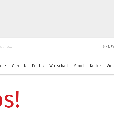
🕙 NE
ke
Chronik
Politik
Wirtschaft
Sport
Kultur
Vid
s!