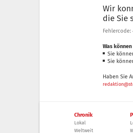
Wir konn
die Sie
Fehlercode:
Was können 
Sie könne
Sie könne
Haben Sie A
redaktion@sto
Chronik
P
Lokal
L
Weltweit
W