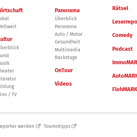
Rätsel
irtschaft
Panorama
okal
Überblick
Leserrepo
eltweit
Panorama
Auto / Motor
Comedy
ultur
Gesundheit
berblick
Podcast
Multimedia
unst
Backstage
ImmoMAR
usik
OnTour
heater
AutoMAR
iteratur
Videos
ildung
FlohMAR
ino / TV
reporter werden
Tourentipps