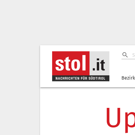
Bezir
Up