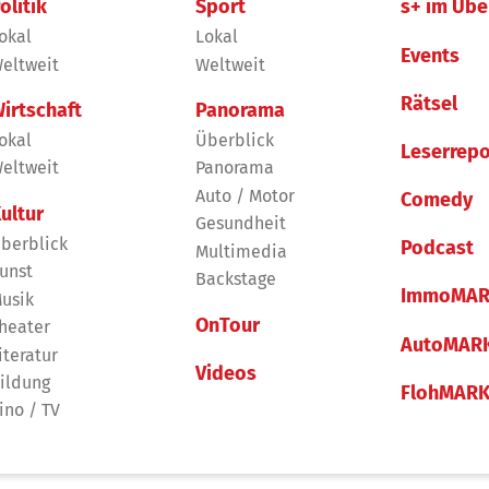
olitik
Sport
s+ im Übe
okal
Lokal
Events
eltweit
Weltweit
Rätsel
irtschaft
Panorama
okal
Überblick
Leserrepo
eltweit
Panorama
Auto / Motor
Comedy
ultur
Gesundheit
berblick
Podcast
Multimedia
unst
Backstage
ImmoMAR
usik
OnTour
heater
AutoMAR
iteratur
Videos
ildung
FlohMAR
ino / TV