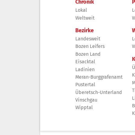
Chronik
P
Lokal
L
Weltweit
W
Bezirke
W
Landesweit
L
Bozen Leifers
W
Bozen Land
K
Eisacktal
Ü
Ladinien
K
Meran-Burggrafenamt
M
Pustertal
T
Überetsch-Unterland
L
Vinschgau
B
Wipptal
K