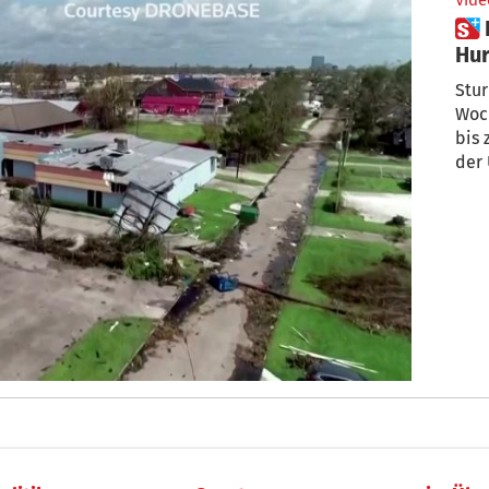
Vide
 Drohnenaufnahmen zeigen
Hur
Stur
Woc
bis 