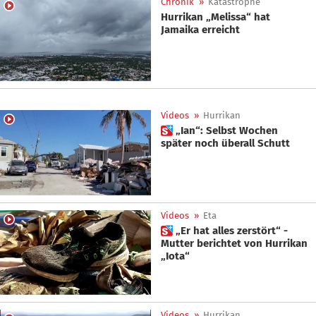
Chronik
»
Katastrophe
Hurrikan „Melissa“ hat
Jamaika erreicht
Videos
»
Hurrikan
 „Ian“: Selbst Wochen
später noch überall Schutt
Videos
»
Eta
 „Er hat alles zerstört“ -
Mutter berichtet von Hurrikan
„Iota“
Videos
»
Hurrikan