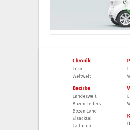
Chronik
P
Lokal
L
Weltweit
W
Bezirke
W
Landesweit
L
Bozen Leifers
W
Bozen Land
K
Eisacktal
Ü
Ladinien