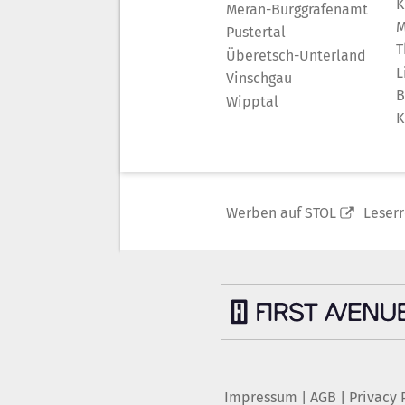
K
Meran-Burggrafenamt
M
Pustertal
T
Überetsch-Unterland
L
Vinschgau
B
Wipptal
K
Werben auf STOL
Leser
Impressum
|
AGB
|
Privacy 