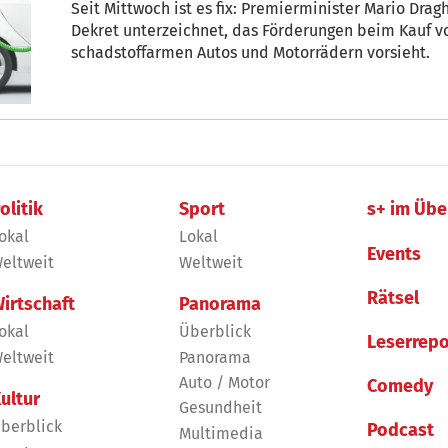
Seit Mittwoch ist es fix: Premierminister Mario Dra
Dekret unterzeichnet, das Förderungen beim Kauf vo
schadstoffarmen Autos und Motorrädern vorsieht.
olitik
Sport
s+ im Übe
okal
Lokal
Events
eltweit
Weltweit
Rätsel
irtschaft
Panorama
okal
Überblick
Leserrepo
eltweit
Panorama
Auto / Motor
Comedy
ultur
Gesundheit
berblick
Podcast
Multimedia