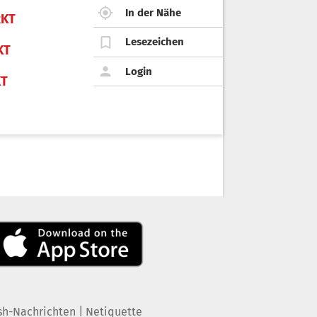
In der Nähe
KT
Lesezeichen
KT
Login
KT
|
sh-Nachrichten
Netiquette