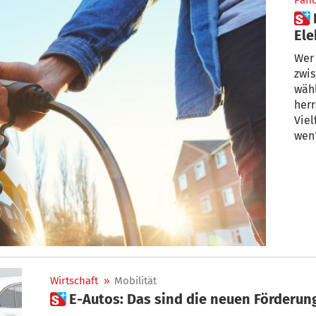
Pan
 Diesel, Benziner, Hybrid,
Ele
neu
Wer
zwi
wähl
herr
Viel
wen
Wirtschaft
»
Mobilität
 E-Autos: Das sind die neuen Förderu