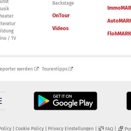
unst
Backstage
ImmoMAR
usik
OnTour
heater
AutoMAR
iteratur
Videos
ildung
FlohMAR
ino / TV
reporter werden
Tourentipps
Policy
|
Cookie Policy
|
Privacy Einstellungen
|
|
FAQ
Pu
2