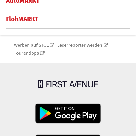
AutoMARKT
FlohMARKT
Werben auf STOL
Leserreporter werden
Tourentipps