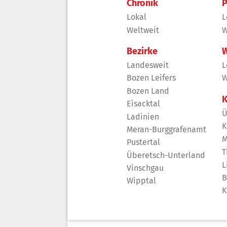
Chronik
P
Lokal
L
Weltweit
W
Bezirke
W
Landesweit
L
Bozen Leifers
W
Bozen Land
K
Eisacktal
Ü
Ladinien
K
Meran-Burggrafenamt
M
Pustertal
T
Überetsch-Unterland
L
Vinschgau
B
Wipptal
K