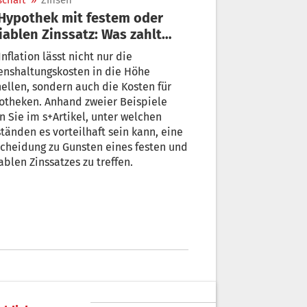
schaft
»
Zinsen
iablen Zinssatz: Was zahlt
h aus?
Inflation lässt nicht nur die
enshaltungskosten in die Höhe
ellen, sondern auch die Kosten für
otheken. Anhand zweier Beispiele
n Sie im s+Artikel, unter welchen
änden es vorteilhaft sein kann, eine
cheidung zu Gunsten eines festen und
ablen Zinssatzes zu treffen.