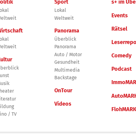
olitik
Sport
s+ im Übe
okal
Lokal
Events
eltweit
Weltweit
Rätsel
irtschaft
Panorama
okal
Überblick
Leserrepo
eltweit
Panorama
Auto / Motor
Comedy
ultur
Gesundheit
berblick
Podcast
Multimedia
unst
Backstage
ImmoMAR
usik
OnTour
heater
AutoMAR
iteratur
Videos
ildung
FlohMAR
ino / TV