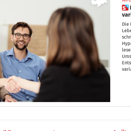
Wirt
 Hypothek mit festem oder
var
sic
Die 
Leb
schn
Hyp
lese
Umst
Ents
vari