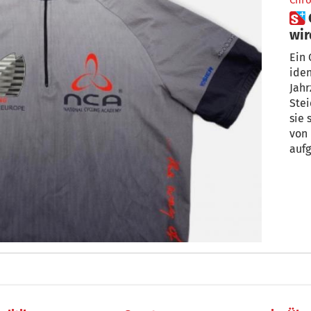
Chro
 Cold Case um Leiche in Wald
wir
Ein 
iden
Jahr
Stei
sie 
von 
aufg