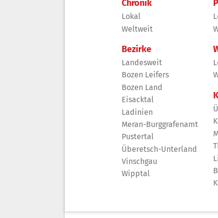
Chronik
P
Lokal
L
Weltweit
W
Bezirke
W
Landesweit
L
Bozen Leifers
W
Bozen Land
K
Eisacktal
Ü
Ladinien
K
Meran-Burggrafenamt
M
Pustertal
T
Überetsch-Unterland
L
Vinschgau
B
Wipptal
K