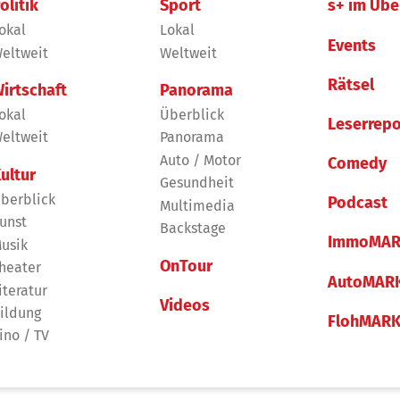
olitik
Sport
s+ im Übe
okal
Lokal
Events
eltweit
Weltweit
Rätsel
irtschaft
Panorama
okal
Überblick
Leserrepo
eltweit
Panorama
Auto / Motor
Comedy
ultur
Gesundheit
berblick
Podcast
Multimedia
unst
Backstage
ImmoMAR
usik
OnTour
heater
AutoMAR
iteratur
Videos
ildung
FlohMAR
ino / TV