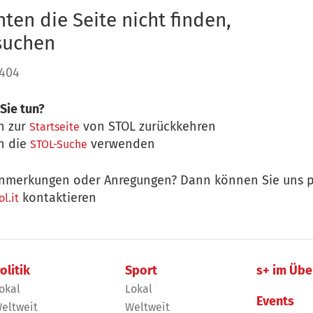
ten die Seite nicht finden,
 suchen
 404
Sie tun?
n zur
von STOL zurückkehren
Startseite
n die
verwenden
STOL-Suche
nmerkungen oder Anregungen? Dann können Sie uns p
kontaktieren
l.it
olitik
Sport
s+ im Übe
okal
Lokal
Events
eltweit
Weltweit