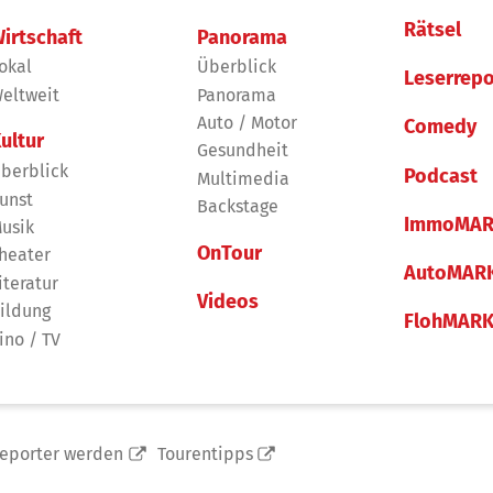
Rätsel
irtschaft
Panorama
okal
Überblick
Leserrepo
eltweit
Panorama
Auto / Motor
Comedy
ultur
Gesundheit
berblick
Podcast
Multimedia
unst
Backstage
ImmoMAR
usik
OnTour
heater
AutoMAR
iteratur
Videos
ildung
FlohMAR
ino / TV
reporter werden
Tourentipps