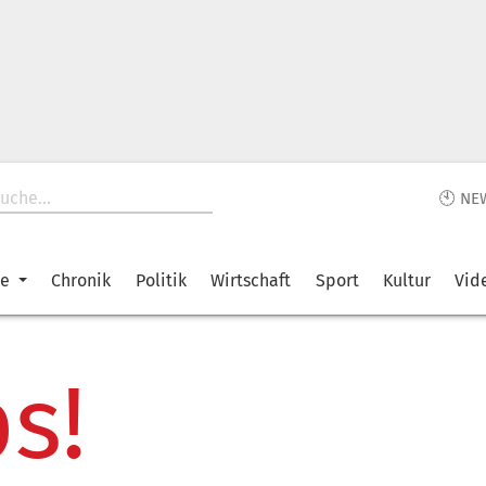
🕙 NE
ke
Chronik
Politik
Wirtschaft
Sport
Kultur
Vid
s!