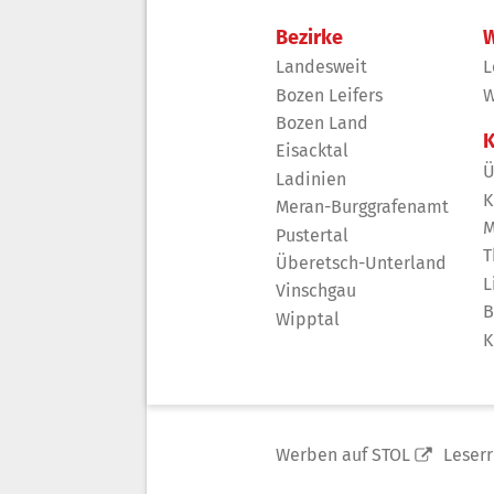
Bezirke
W
Landesweit
L
Bozen Leifers
W
Bozen Land
K
Eisacktal
Ü
Ladinien
K
Meran-Burggrafenamt
M
Pustertal
T
Überetsch-Unterland
L
Vinschgau
B
Wipptal
K
Werben auf STOL
Leser