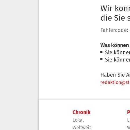
Wir konn
die Sie
Fehlercode:
Was können 
Sie könne
Sie könne
Haben Sie A
redaktion@sto
Chronik
P
Lokal
L
Weltweit
W