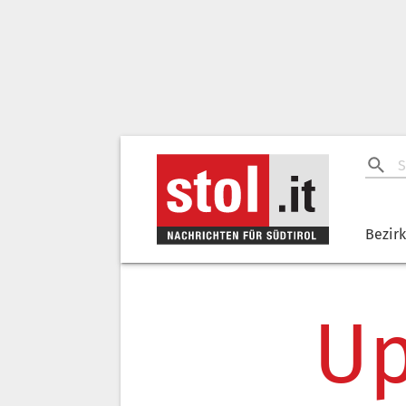
Bezir
Up