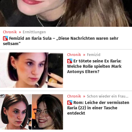
Chronik
»
Ermittlungen
 Femizid an Ilaria Sula – „Diese Nachrichten waren sehr
seltsam“
Chronik
»
Femizid
 Er tötete seine Ex Ilaria:
Welche Rolle spielten Mark
Antonys Eltern?
Chronik
»
Schon wieder ein Frauenmord
 Rom: Leiche der vermissten
Ilaria (22) in einer Tasche
entdeckt