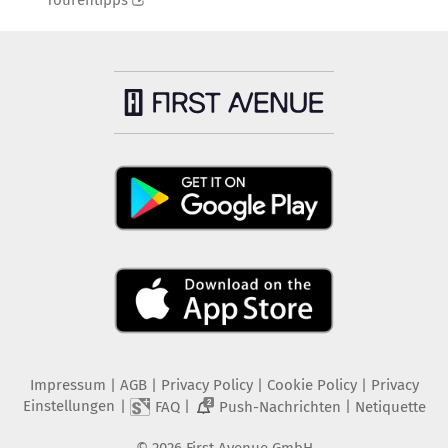
Tourentipps
Impressum
|
AGB
|
Privacy Policy
|
Cookie Policy
|
Privacy
Einstellungen
|
|
|
FAQ
Push-Nachrichten
Netiquette
2
©
2026
First Avenue GmbH