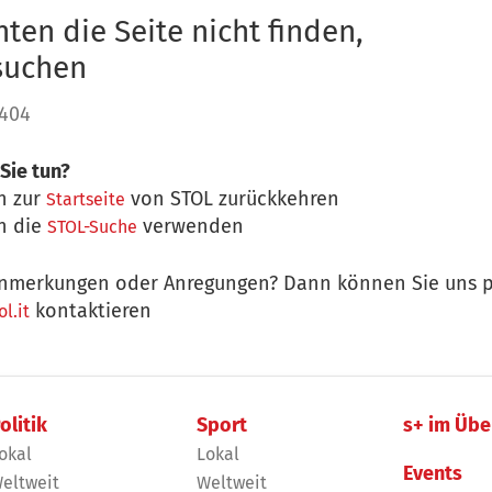
ten die Seite nicht finden,
 suchen
 404
Sie tun?
n zur
von STOL zurückkehren
Startseite
n die
verwenden
STOL-Suche
nmerkungen oder Anregungen? Dann können Sie uns p
kontaktieren
l.it
olitik
Sport
s+ im Übe
okal
Lokal
Events
eltweit
Weltweit