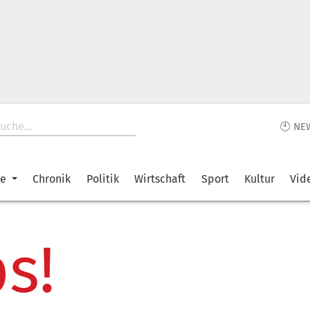
🕙 NE
ke
Chronik
Politik
Wirtschaft
Sport
Kultur
Vid
s!