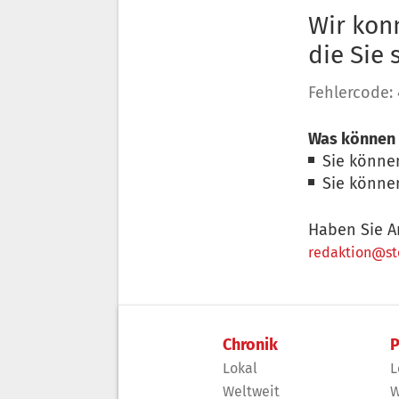
Wir konn
die Sie
Fehlercode:
Was können 
Sie könne
Sie könne
Haben Sie A
redaktion@sto
Chronik
P
Lokal
L
Weltweit
W