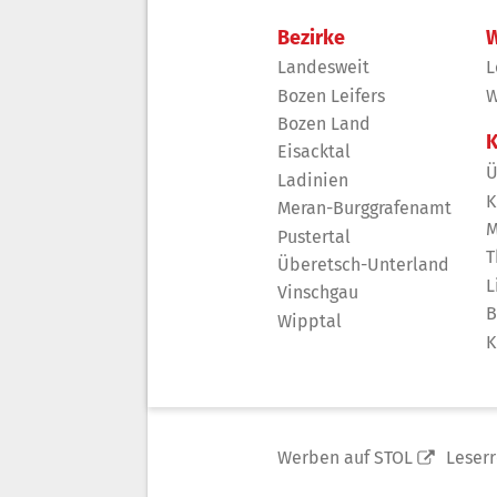
Bezirke
W
Landesweit
L
Bozen Leifers
W
Bozen Land
K
Eisacktal
Ü
Ladinien
K
Meran-Burggrafenamt
M
Pustertal
T
Überetsch-Unterland
L
Vinschgau
B
Wipptal
K
Werben auf STOL
Leser