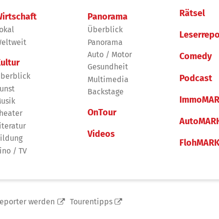
Rätsel
irtschaft
Panorama
okal
Überblick
Leserrepo
eltweit
Panorama
Auto / Motor
Comedy
ultur
Gesundheit
berblick
Podcast
Multimedia
unst
Backstage
ImmoMAR
usik
OnTour
heater
AutoMAR
iteratur
Videos
ildung
FlohMAR
ino / TV
reporter werden
Tourentipps