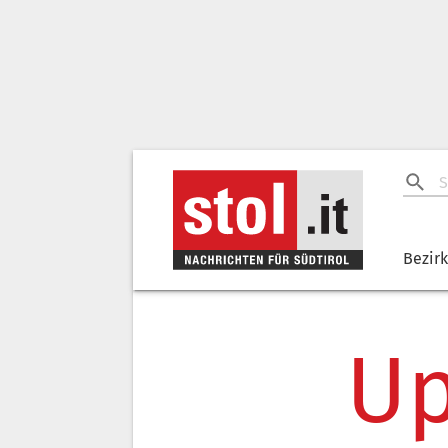
Bezir
Up