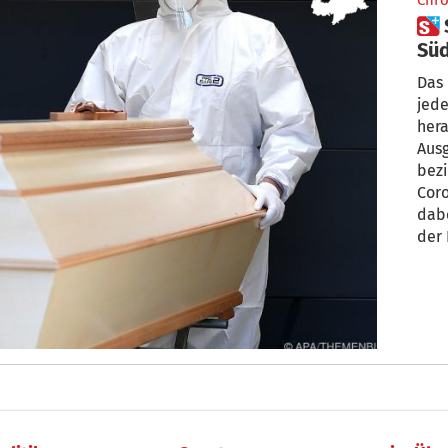
Chro
 So viele Verstorbene in
Süd
Das 
jede
hera
Ausg
bezieht, lag auf d
Cor
dabe
der 