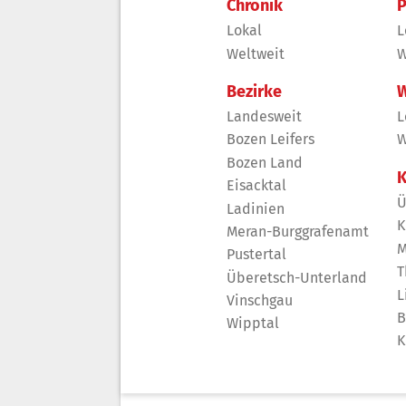
Chronik
P
Lokal
L
Weltweit
W
Bezirke
W
Landesweit
L
Bozen Leifers
W
Bozen Land
K
Eisacktal
Ü
Ladinien
K
Meran-Burggrafenamt
M
Pustertal
T
Überetsch-Unterland
L
Vinschgau
B
Wipptal
K