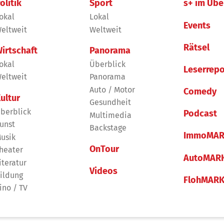
olitik
Sport
s+ im Übe
okal
Lokal
Events
eltweit
Weltweit
Rätsel
irtschaft
Panorama
okal
Überblick
Leserrepo
eltweit
Panorama
Auto / Motor
Comedy
ultur
Gesundheit
berblick
Podcast
Multimedia
unst
Backstage
ImmoMAR
usik
OnTour
heater
AutoMAR
iteratur
Videos
ildung
FlohMAR
ino / TV