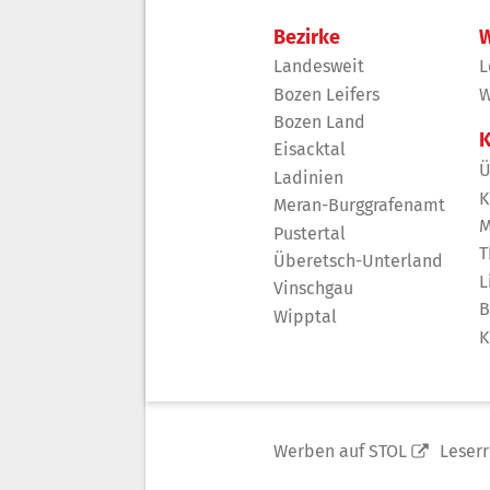
Bezirke
W
Landesweit
L
Bozen Leifers
W
Bozen Land
K
Eisacktal
Ü
Ladinien
K
Meran-Burggrafenamt
M
Pustertal
T
Überetsch-Unterland
L
Vinschgau
B
Wipptal
K
Werben auf STOL
Leser