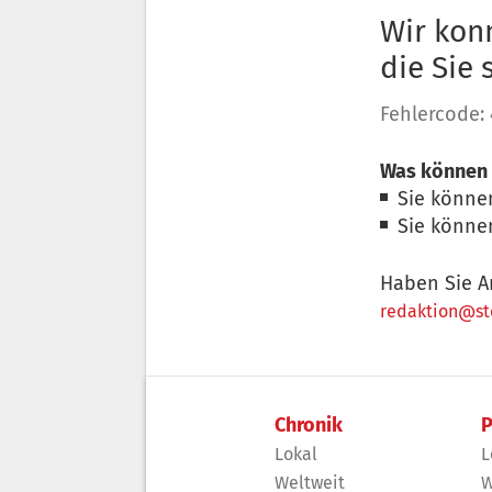
Wir konn
die Sie
Fehlercode:
Was können 
Sie könne
Sie könne
Haben Sie A
redaktion@sto
Chronik
P
Lokal
L
Weltweit
W