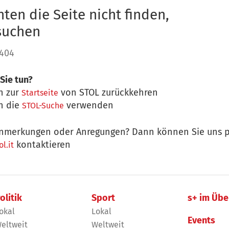
ten die Seite nicht finden,
 suchen
 404
Sie tun?
n zur
von STOL zurückkehren
Startseite
n die
verwenden
STOL-Suche
nmerkungen oder Anregungen? Dann können Sie uns p
kontaktieren
l.it
olitik
Sport
s+ im Übe
okal
Lokal
Events
eltweit
Weltweit