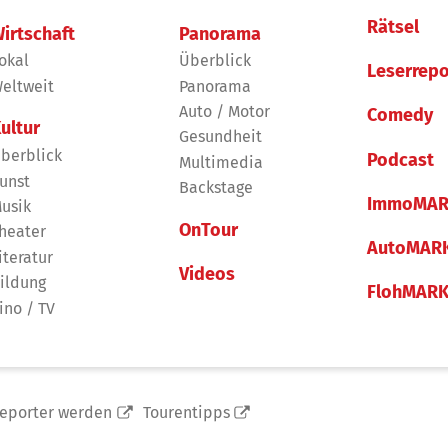
Rätsel
irtschaft
Panorama
okal
Überblick
Leserrepo
eltweit
Panorama
Auto / Motor
Comedy
ultur
Gesundheit
berblick
Podcast
Multimedia
unst
Backstage
ImmoMAR
usik
OnTour
heater
AutoMAR
iteratur
Videos
ildung
FlohMAR
ino / TV
reporter werden
Tourentipps