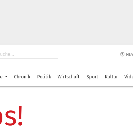
🕙 NE
ke
Chronik
Politik
Wirtschaft
Sport
Kultur
Vid
s!