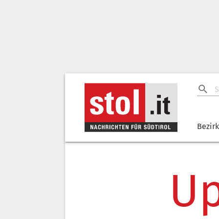
Bezir
Up