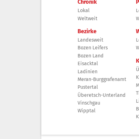
Chronik
P
Lokal
L
Weltweit
W
Bezirke
W
Landesweit
L
Bozen Leifers
W
Bozen Land
K
Eisacktal
Ü
Ladinien
K
Meran-Burggrafenamt
M
Pustertal
T
Überetsch-Unterland
L
Vinschgau
B
Wipptal
K