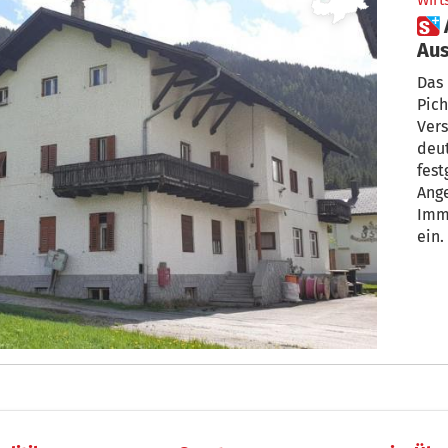
Wirt
 Altes Rathaus versteigert:
Aus
Das 
Pich
Vers
deut
fest
Ang
Imm