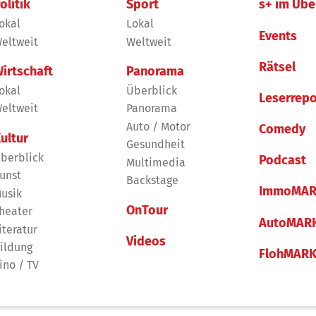
olitik
Sport
s+ im Übe
okal
Lokal
Events
eltweit
Weltweit
Rätsel
irtschaft
Panorama
okal
Überblick
Leserrepo
eltweit
Panorama
Auto / Motor
Comedy
ultur
Gesundheit
berblick
Podcast
Multimedia
unst
Backstage
ImmoMAR
usik
OnTour
heater
AutoMAR
iteratur
Videos
ildung
FlohMAR
ino / TV