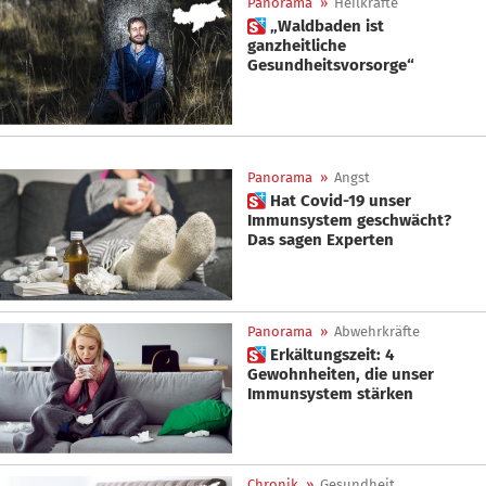
Panorama
»
Heilkräfte
 „Waldbaden ist
ganzheitliche
Gesundheitsvorsorge“
Panorama
»
Angst
 Hat Covid-19 unser
Immunsystem geschwächt?
Das sagen Experten
Panorama
»
Abwehrkräfte
 Erkältungszeit: 4
Gewohnheiten, die unser
Immunsystem stärken
Chronik
»
Gesundheit