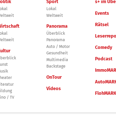
olitik
Sport
s+ im Übe
okal
Lokal
Events
eltweit
Weltweit
Rätsel
irtschaft
Panorama
okal
Überblick
Leserrepo
eltweit
Panorama
Auto / Motor
Comedy
ultur
Gesundheit
berblick
Podcast
Multimedia
unst
Backstage
ImmoMAR
usik
OnTour
heater
AutoMAR
iteratur
Videos
ildung
FlohMAR
ino / TV