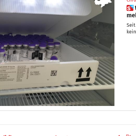
Chro
 Warum Rom keinen Impfstoff
meh
Seit
kei