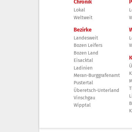
Chronik
P
Lokal
L
Weltweit
W
Bezirke
W
Landesweit
L
Bozen Leifers
W
Bozen Land
K
Eisacktal
Ü
Ladinien
K
Meran-Burggrafenamt
M
Pustertal
T
Überetsch-Unterland
L
Vinschgau
B
Wipptal
K