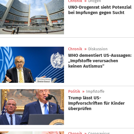
Chronik
»
Drogen
UNO-Drogenrat sieht Potenzial
bei Impfungen gegen Sucht
Chronik
»
Diskussion
WHO dementiert US-Aussagen:
„Impfstoffe verursachen
keinen Autismus“
Politik
»
Impfstoffe
Trump lässt US-
Impfvorschriften für Kinder
überprüfen
Chronik
»
Coronavirus