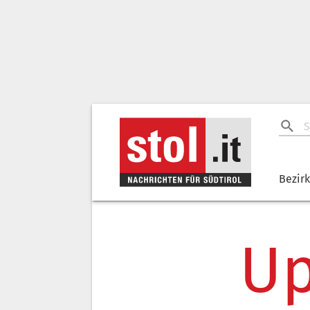
Bezir
Up