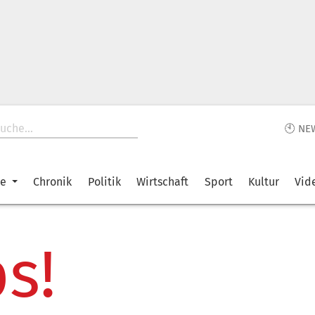
🕙 NE
ke
Chronik
Politik
Wirtschaft
Sport
Kultur
Vid
s!