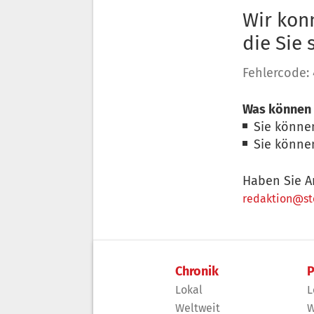
Wir konn
die Sie
Fehlercode:
Was können 
Sie könne
Sie könne
Haben Sie A
redaktion@sto
Chronik
P
Lokal
L
Weltweit
W