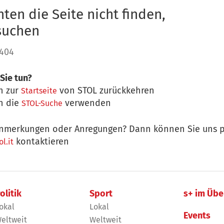
ten die Seite nicht finden,
 suchen
 404
Sie tun?
n zur
von STOL zurückkehren
Startseite
n die
verwenden
STOL-Suche
nmerkungen oder Anregungen? Dann können Sie uns p
kontaktieren
l.it
olitik
Sport
s+ im Übe
okal
Lokal
Events
eltweit
Weltweit