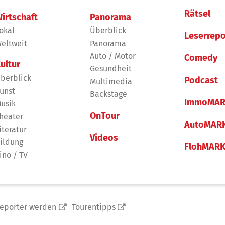
Rätsel
irtschaft
Panorama
okal
Überblick
Leserrepo
eltweit
Panorama
Auto / Motor
Comedy
ultur
Gesundheit
berblick
Podcast
Multimedia
unst
Backstage
ImmoMAR
usik
OnTour
heater
AutoMAR
iteratur
Videos
ildung
FlohMAR
ino / TV
reporter werden
Tourentipps