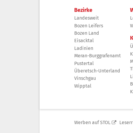
Bezirke
W
Landesweit
L
Bozen Leifers
W
Bozen Land
K
Eisacktal
Ü
Ladinien
K
Meran-Burggrafenamt
M
Pustertal
T
Überetsch-Unterland
L
Vinschgau
B
Wipptal
K
Werben auf STOL
Leser