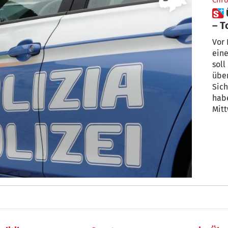
Chro
 Überfall in Bozner Supermarkt
– 
Vor 
ein
soll
über
Sic
hab
Mitt