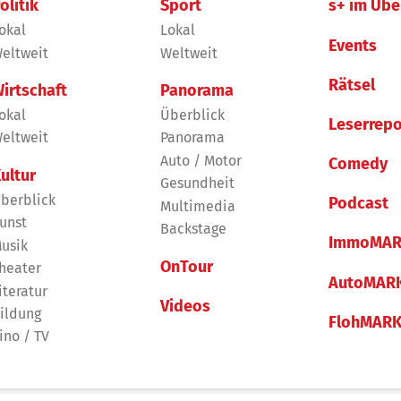
olitik
Sport
s+ im Übe
okal
Lokal
Events
eltweit
Weltweit
Rätsel
irtschaft
Panorama
okal
Überblick
Leserrepo
eltweit
Panorama
Auto / Motor
Comedy
ultur
Gesundheit
berblick
Podcast
Multimedia
unst
Backstage
ImmoMAR
usik
OnTour
heater
AutoMAR
iteratur
Videos
ildung
FlohMAR
ino / TV