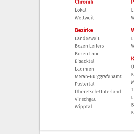
Chronik
P
Lokal
L
Weltweit
W
Bezirke
W
Landesweit
L
Bozen Leifers
W
Bozen Land
K
Eisacktal
Ü
Ladinien
K
Meran-Burggrafenamt
M
Pustertal
T
Überetsch-Unterland
L
Vinschgau
B
Wipptal
K