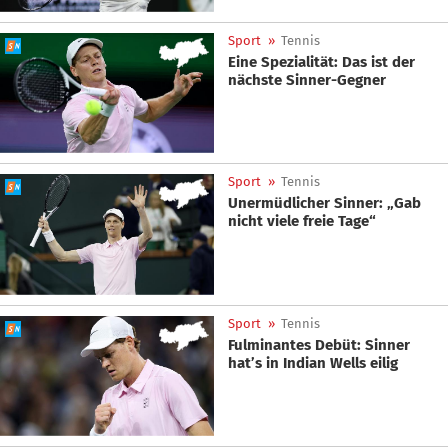
Sport
»
Tennis
Eine Spezialität: Das ist der
nächste Sinner-Gegner
Sport
»
Tennis
Unermüdlicher Sinner: „Gab
nicht viele freie Tage“
Sport
»
Tennis
Fulminantes Debüt: Sinner
hat’s in Indian Wells eilig