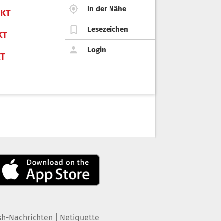
In der Nähe
KT
Lesezeichen
KT
Login
KT
|
sh-Nachrichten
Netiquette