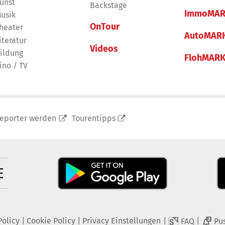
unst
Backstage
ImmoMAR
usik
OnTour
heater
AutoMAR
iteratur
Videos
ildung
FlohMAR
ino / TV
reporter werden
Tourentipps
Policy
|
Cookie Policy
|
Privacy Einstellungen
|
|
FAQ
Pu
2