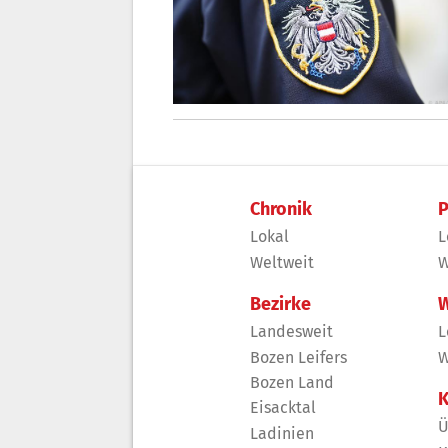
Chronik
P
Lokal
L
Weltweit
W
Bezirke
W
Landesweit
L
Bozen Leifers
W
Bozen Land
K
Eisacktal
Ü
Ladinien