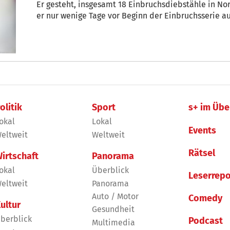
Er gesteht, insgesamt 18 Einbruchsdiebstähle in No
er nur wenige Tage vor Beginn der Einbruchsserie 
olitik
Sport
s+ im Übe
okal
Lokal
Events
eltweit
Weltweit
Rätsel
irtschaft
Panorama
okal
Überblick
Leserrepo
eltweit
Panorama
Auto / Motor
Comedy
ultur
Gesundheit
berblick
Podcast
Multimedia