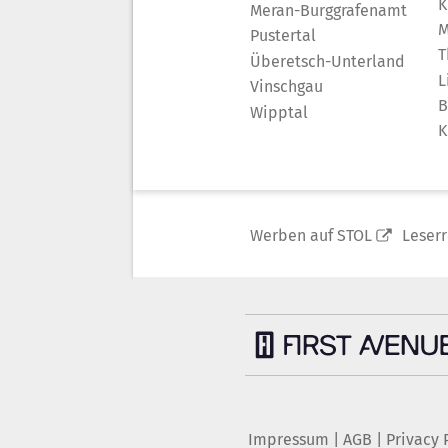
K
Meran-Burggrafenamt
M
Pustertal
T
Überetsch-Unterland
L
Vinschgau
B
Wipptal
K
Werben auf STOL
Leser
Impressum
|
AGB
|
Privacy 