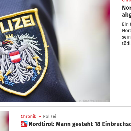
Chro
Nor
abg
Ein 
Nord
sein
tödl
Chronik
»
Polizei
 Nordtirol: Mann gesteht 18 Einbruchs