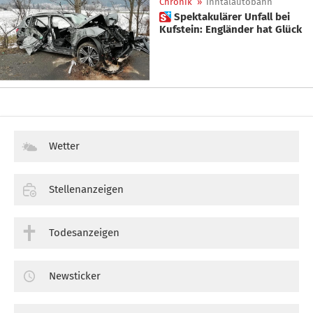
Chronik
»
Inntalautobahn
 Spektakulärer Unfall bei
Kufstein: Engländer hat Glück
Wetter
Stellenanzeigen
Todesanzeigen
Newsticker