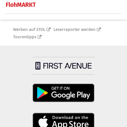
FlohMARKT
Werben auf STOL
Leserreporter werden
Tourentipps