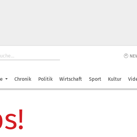
🕙 NE
ke
Chronik
Politik
Wirtschaft
Sport
Kultur
Vid
s!