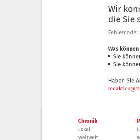
Wir konn
die Sie
Fehlercode:
Was können 
Sie könne
Sie könne
Haben Sie A
redaktion@sto
Chronik
P
Lokal
L
Weltweit
W