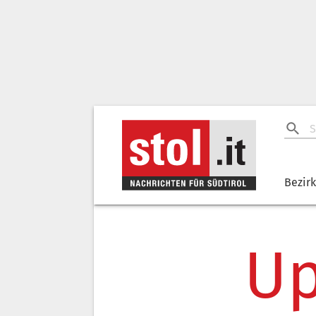
Bezir
Up