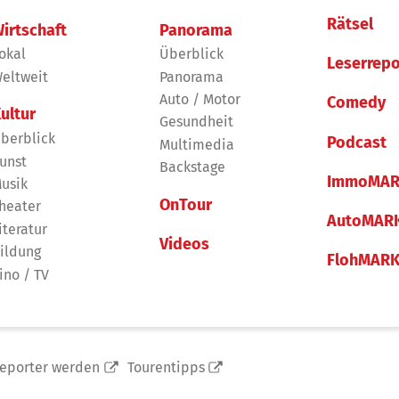
Rätsel
irtschaft
Panorama
okal
Überblick
Leserrepo
eltweit
Panorama
Auto / Motor
Comedy
ultur
Gesundheit
berblick
Podcast
Multimedia
unst
Backstage
ImmoMAR
usik
OnTour
heater
AutoMAR
iteratur
Videos
ildung
FlohMAR
ino / TV
reporter werden
Tourentipps