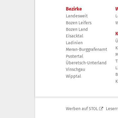
Bezirke
W
Landesweit
L
Bozen Leifers
W
Bozen Land
K
Eisacktal
Ü
Ladinien
K
Meran-Burggrafenamt
M
Pustertal
T
Überetsch-Unterland
L
Vinschgau
B
Wipptal
K
Werben auf STOL
Leser