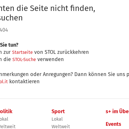
ten die Seite nicht finden,
 suchen
 404
Sie tun?
n zur
von STOL zurückkehren
Startseite
n die
verwenden
STOL-Suche
nmerkungen oder Anregungen? Dann können Sie uns p
kontaktieren
l.it
olitik
Sport
s+ im Übe
okal
Lokal
Events
eltweit
Weltweit