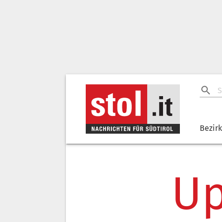
Bezir
Up