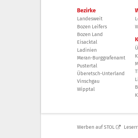
Bezirke
W
Landesweit
L
Bozen Leifers
W
Bozen Land
K
Eisacktal
Ü
Ladinien
K
Meran-Burggrafenamt
M
Pustertal
T
Überetsch-Unterland
L
Vinschgau
B
Wipptal
K
Werben auf STOL
Leser