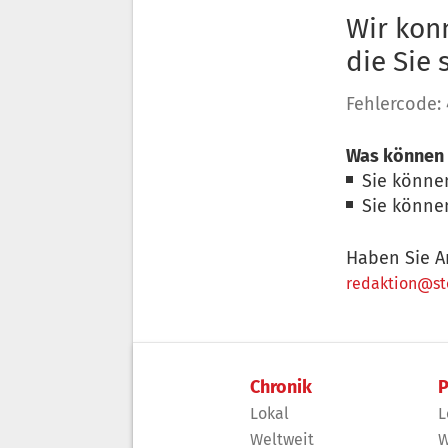
Wir konn
die Sie
Fehlercode:
Was können 
Sie könne
Sie könne
Haben Sie A
redaktion@sto
Chronik
P
Lokal
L
Weltweit
W