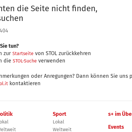
ten die Seite nicht finden,
 suchen
 404
Sie tun?
n zur
von STOL zurückkehren
Startseite
n die
verwenden
STOL-Suche
nmerkungen oder Anregungen? Dann können Sie uns p
kontaktieren
l.it
olitik
Sport
s+ im Übe
okal
Lokal
Events
eltweit
Weltweit