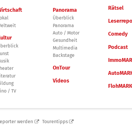
Rätsel
irtschaft
Panorama
okal
Überblick
Leserrepo
eltweit
Panorama
Auto / Motor
Comedy
ultur
Gesundheit
berblick
Podcast
Multimedia
unst
Backstage
ImmoMAR
usik
OnTour
heater
AutoMAR
iteratur
Videos
ildung
FlohMAR
ino / TV
reporter werden
Tourentipps