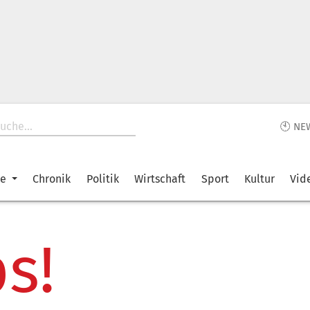
🕙 NE
ke
Chronik
Politik
Wirtschaft
Sport
Kultur
Vid
s!