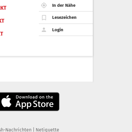
In der Nähe
KT
Lesezeichen
KT
Login
KT
|
sh-Nachrichten
Netiquette