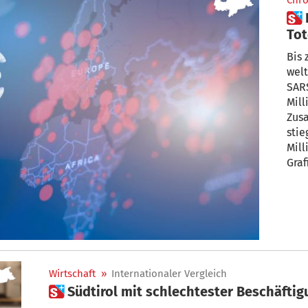
Chro
 Interaktive Grafik – Corona-
Tot
int
Bis 
welt
SARS
Mill
Zus
stie
Mill
Graf
und 
Verg
Wirtschaft
»
Internationaler Vergleich
 Südtirol mit schlechtester Beschäft