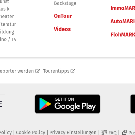
unst
Backstage
ImmoMAR
usik
OnTour
heater
AutoMAR
iteratur
Videos
ildung
FlohMAR
ino / TV
reporter werden
Tourentipps
Policy
|
Cookie Policy
|
Privacy Einstellungen
|
|
FAQ
Pu
2