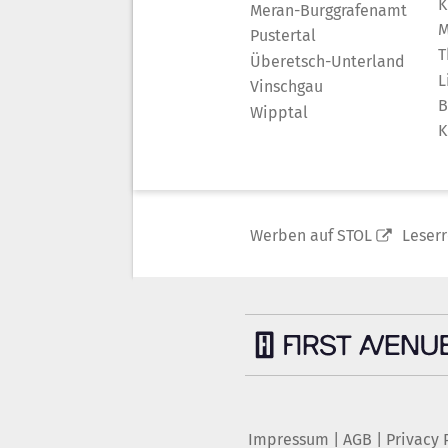
K
Meran-Burggrafenamt
M
Pustertal
T
Überetsch-Unterland
L
Vinschgau
B
Wipptal
K
Werben auf STOL
Leser
Impressum
|
AGB
|
Privacy 