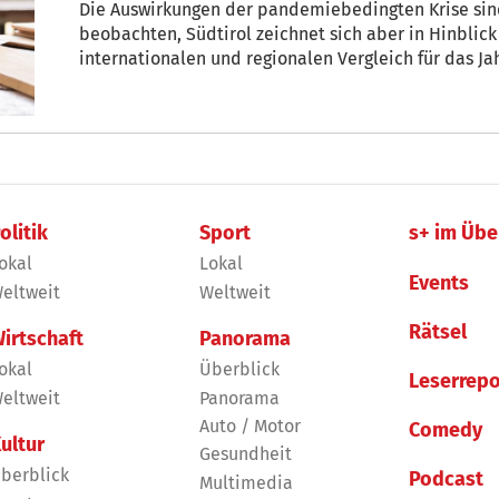
Die Auswirkungen der pandemiebedingten Krise sind
beobachten, Südtirol zeichnet sich aber in Hinblick
internationalen und regionalen Vergleich für das Ja
Entwicklung bei der Beschäftigung aus. Dies hat da
olitik
Sport
s+ im Übe
okal
Lokal
Events
eltweit
Weltweit
Rätsel
irtschaft
Panorama
okal
Überblick
Leserrepo
eltweit
Panorama
Auto / Motor
Comedy
ultur
Gesundheit
berblick
Podcast
Multimedia