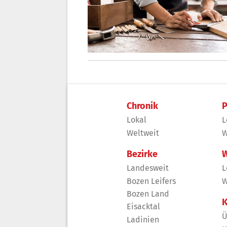
Chronik
P
Lokal
L
Weltweit
W
Bezirke
W
Landesweit
L
Bozen Leifers
W
Bozen Land
K
Eisacktal
Ü
Ladinien