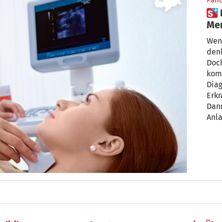
Pan
 Innere Medizin: Den ganzen
Wen
denk
Doc
kom
Diag
Erk
Dann
Anla
ein
Mens
auch
Inne