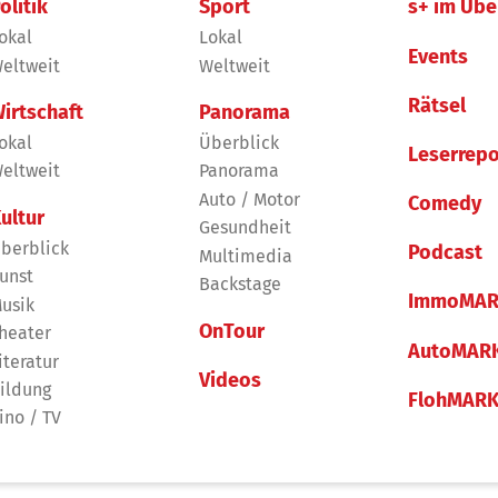
olitik
Sport
s+ im Übe
okal
Lokal
Events
eltweit
Weltweit
Rätsel
irtschaft
Panorama
okal
Überblick
Leserrepo
eltweit
Panorama
Auto / Motor
Comedy
ultur
Gesundheit
berblick
Podcast
Multimedia
unst
Backstage
ImmoMAR
usik
OnTour
heater
AutoMAR
iteratur
Videos
ildung
FlohMAR
ino / TV