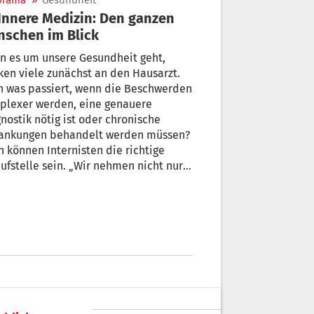
orama
»
Gesundheit
Menschen im Blick
n es um unsere Gesundheit geht,
en viele zunächst an den Hausarzt.
h was passiert, wenn die Beschwerden
plexer werden, eine genauere
nostik nötig ist oder chronische
rankungen behandelt werden müssen?
 können Internisten die richtige
ufstelle sein. „Wir nehmen nicht nur
 Organ, sondern den gesamten
chen in den Blick – körperlich wie
 psychosozial“, sagt die Fachärztin für
re Medizin, Dr. Felizitas Radmüller.