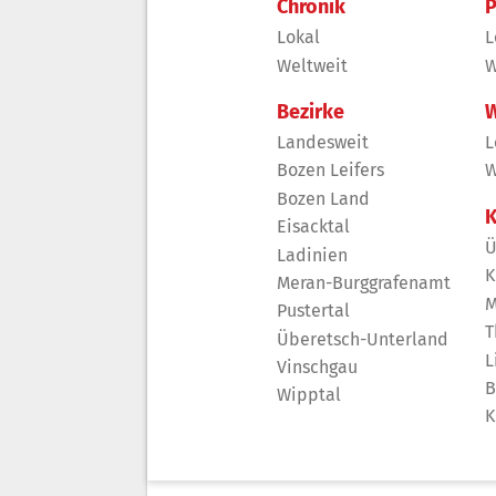
Chronik
P
Lokal
L
Weltweit
W
Bezirke
W
Landesweit
L
Bozen Leifers
W
Bozen Land
K
Eisacktal
Ü
Ladinien
K
Meran-Burggrafenamt
M
Pustertal
T
Überetsch-Unterland
L
Vinschgau
B
Wipptal
K