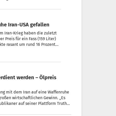
Milliarden bewegen – und neue
eden, oder sind Sie skeptisch?
he Iran-USA gefallen
 Iran-Krieg haben die zuletzt
 Preis für ein Fass (159 Liter)
kte rasant um rund 16 Prozent
e Wert seit Mitte März. Bei der
isrückgang mit Auslieferung im
erdient werden – Ölpreis
ng mit dem Iran auf eine Waffenruhe
roßen wirtschaftlichen Gewinn. „Es
ublikaner auf seiner Plattform Truth