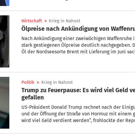
Trump. Für den globalen Energiemarkt könnte das 
Spannungen gleich mit. Und Sie? Trauen Sie dem Fri
Wirtschaft
»
Krieg in Nahost
Ölpreise nach Ankündigung von Waffenru
Nach Ankündigung einer zweiwöchigen Waffenruhe im
stark gestiegenen Ölpreise deutlich nachgegeben. Der
Öl der Nordseesorte Brent mit Lieferung im Juni sac
auf circa 92 US-Dollar (rund 79 Euro) – der niedrigst
für den US-Markt wichtigeren Sorte WTI fiel der Pre
Mai ähnlich aus.
Politik
»
Krieg in Nahost
Trump zu Feuerpause: Es wird viel Geld v
gefallen
US-Präsident Donald Trump rechnet nach der Einigu
und der Öffnung der Straße von Hormuz mit einem g
wird viel Geld verdient werden“, frohlockte der Rep
Social.