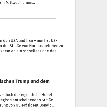
e am Mittwoch einen
Axios über ein geplantes, eine
hr bald abschließen. Wir sind
 der US-Vorschlag derzeit
en den USA und Iran – nun hat US-
in der Straße von Hormus befreien zu
otzdem an ein schnelles Ende des
wischen Trump und dem
 – doch der eigentliche Hebel
rategisch entscheidenden Straße
erung von US-Präsident Donald