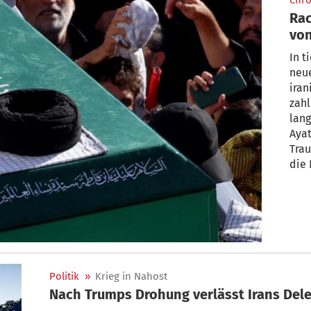
Chro
Rac
vo
In t
neue
ira
zah
lang
Aya
Trau
die
die 
schw
Fahn
„Ke
ska
Politik
»
Krieg in Nahost
Nach Trumps Drohung verlässt Irans Del