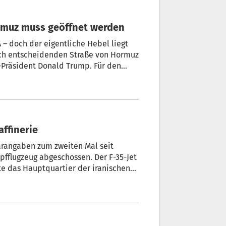
rmuz muss geöffnet werden
– doch der eigentliche Hebel liegt
gisch entscheidenden Straße von Hormuz
-Präsident Donald Trump. Für den
gen – und neue Spannungen gleich
affinerie
ärangaben zum zweiten Mal seit
pfflugzeug abgeschossen. Der F-35-Jet
te das Hauptquartier der iranischen
morgen und in der Nacht erneut mit
ffinerie von Drohnen getroffen.