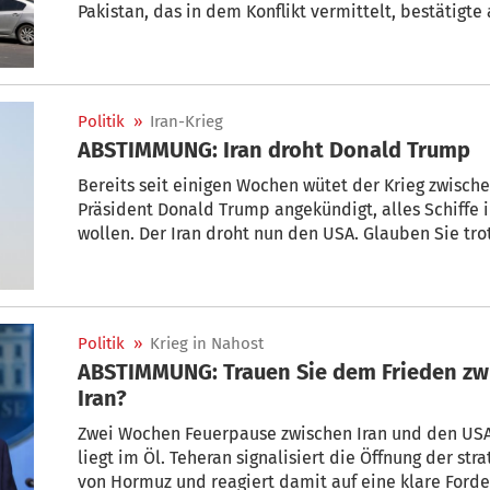
Pakistan, das in dem Konflikt vermittelt, bestätigt
entsprechenden Bericht des US-Nachrichtenportals 
Seite umfassendes Memorandum. „Wir werden das se
nah dran.“ Wie Teheran im Anschluss mitteilte, wird
überprüft.
Politik
»
Iran-Krieg
ABSTIMMUNG: Iran droht Donald Trump
Bereits seit einigen Wochen wütet der Krieg zwisch
Präsident Donald Trump angekündigt, alles Schiffe 
wollen. Der Iran droht nun den USA. Glauben Sie tr
Kriegs? Stimmen Sie ab!
Politik
»
Krieg in Nahost
ABSTIMMUNG: Trauen Sie dem Frieden z
Iran?
Zwei Wochen Feuerpause zwischen Iran und den USA
liegt im Öl. Teheran signalisiert die Öffnung der st
von Hormuz und reagiert damit auf eine klare Ford