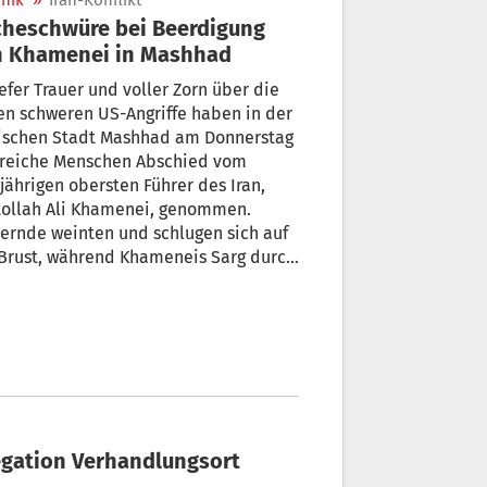
nik
»
Iran-Konflikt
heschwüre bei Beerdigung
n Khamenei in Mashhad
iefer Trauer und voller Zorn über die
n schweren US-Angriffe haben in der
nischen Stadt Mashhad am Donnerstag
lreiche Menschen Abschied vom
jährigen obersten Führer des Iran,
tollah Ali Khamenei, genommen.
ernde weinten und schlugen sich auf
 Brust, während Khameneis Sarg durch
Menge geleitet wurde. Viele
enkten iranische Flaggen und rote
en, die als Symbol für Rache gelten:
in Kompromiss mit den Mördern“,
ndierten die Menschen.
egation Verhandlungsort