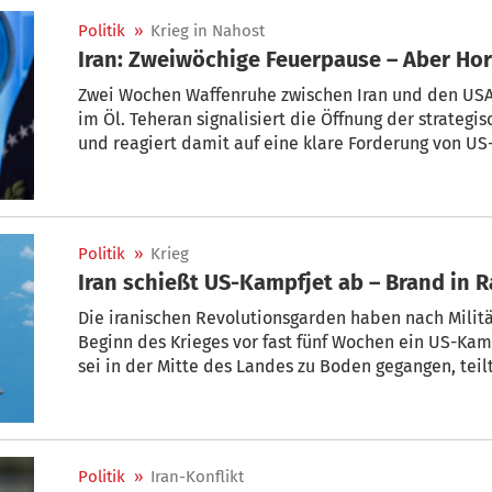
Politik
»
Krieg in Nahost
Iran: Zweiwöchige Feuerpause – Aber Ho
Zwei Wochen Waffenruhe zwischen Iran und den USA 
im Öl. Teheran signalisiert die Öffnung der strate
und reagiert damit auf eine klare Forderung von US
globalen Energiemarkt könnte das Milliarden bewe
mit.
Politik
»
Krieg
Iran schießt US-Kampfjet ab – Brand in R
Die iranischen Revolutionsgarden haben nach Milit
Beginn des Krieges vor fast fünf Wochen ein US-Kam
sei in der Mitte des Landes zu Boden gegangen, teil
Streitkräfte mit. Unterdessen ist Israel am Freitag
Raketen beschossen worden. In Kuwait wurde eine Ra
Politik
»
Iran-Konflikt