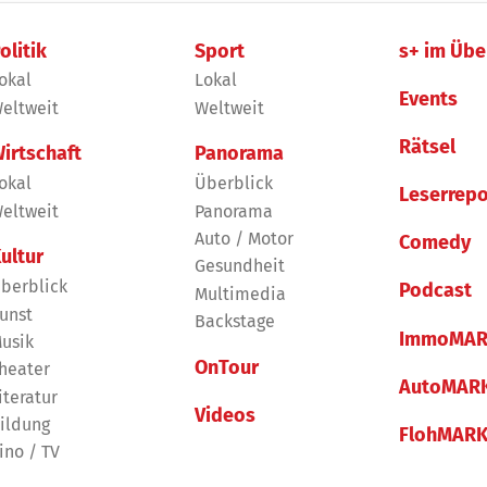
olitik
Sport
s+ im Übe
okal
Lokal
Events
eltweit
Weltweit
Rätsel
irtschaft
Panorama
okal
Überblick
Leserrepo
eltweit
Panorama
Auto / Motor
Comedy
ultur
Gesundheit
berblick
Podcast
Multimedia
unst
Backstage
ImmoMAR
usik
OnTour
heater
AutoMAR
iteratur
Videos
ildung
FlohMAR
ino / TV