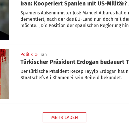
Iran: Kooperiert Spanien mit US-Militär
Spaniens Außenminister José Manuel Albares hat ei
dementiert, nach der das EU-Land nun doch mit d
möchte. „Die Position der spanischen Regierung hin
den Bombardierungen des Irans und der Nutzung uns
sagte er in einem Interview des Senders Cadena Ser
Politik
»
Iran
Türkischer Präsident Erdogan bedauert
Der türkische Präsident Recep Tayyip Erdogan hat n
Staatschefs Ali Khamenei sein Beileid bekundet.
MEHR LADEN