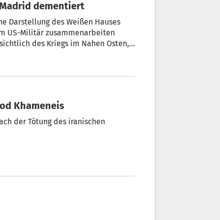
? Madrid dementiert
ne Darstellung des Weißen Hauses
em US-Militär zusammenarbeiten
sichtlich des Kriegs im Nahen Osten,
erer Basen hat sich nicht verändert“,
.
 Tod Khameneis
ach der Tötung des iranischen