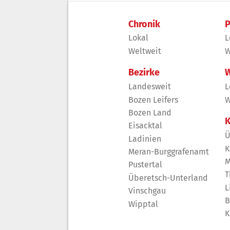
Chronik
P
Lokal
L
Weltweit
W
Bezirke
W
Landesweit
L
Bozen Leifers
W
Bozen Land
K
Eisacktal
Ü
Ladinien
K
Meran-Burggrafenamt
M
Pustertal
T
Überetsch-Unterland
L
Vinschgau
B
Wipptal
K