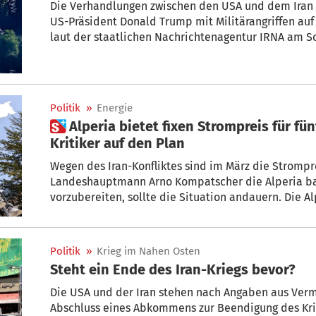
Die Verhandlungen zwischen den USA und dem Iran
US-Präsident Donald Trump mit Militärangriffen auf 
laut der staatlichen Nachrichtenagentur IRNA am S
verlassen, wo die Gespräche mit der US-Seite statt
Politik
»
Energie
 Alperia bietet fixen Strompreis für fünf Jahre und ruft damit
Kritiker auf den Plan
Wegen des Iran-Konfliktes sind im März die Strompreise s
Landeshauptmann Arno Kompatscher die Alperia bat
vorzubereiten, sollte die Situation andauern. Die Alperia hat inz
Entscheidung getroffen.
Politik
»
Krieg im Nahen Osten
Steht ein Ende des Iran-Kriegs bevor?
Die USA und der Iran stehen nach Angaben aus Verm
Abschluss eines Abkommens zur Beendigung des Krie